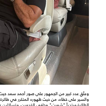
وعلّق عدد كبير من الجمهور على صور أحمد سعد حيث 
والسير على خطاه، من حيث ظهوره المتكرر في طائرة 
الطائرة مرتدياً "شورت" وحافي القدمين، متسائلين 