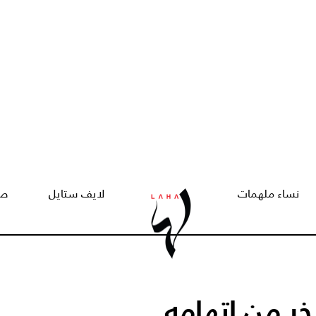
نساء ملهمات
لايف ستايل
صح
ر من اتهامه