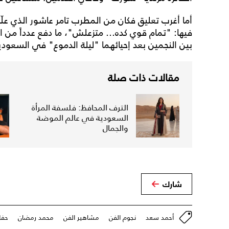
أما أغرب تعليق فكان من المطرب تامر عاشور الذي ع
فيها: "تمام قوي كده... متزعلش"، ما دفع عدداً من ا
بين النجمين بعد إحيائهما "ليلة الدموع" في السعودية،
مقالات ذات صلة
الترف المحافظ: فلسفة المرأة
السعودية في عالم الموضة
والجمال
شارك
أحمد سعد
نجوم الفن
مشاهير الفن
محمد رمضان
حفل