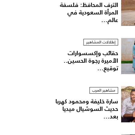
الترف المحافظ: فلسفة
المرأة السعودية في
عالم...
إطلالات المشاهير
حقائب وإكسسوارات
الأميرة رجوة الحسين..
توقيع...
مشاهير العرب
سارة خليفة ومحمود كهربا
حديث السوشيال ميديا
بعد...