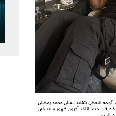
اتّهمه البعض بتقليد الفنان محمد رمضان
خاصة... فيما انتقد آخرون ظهور سعد في
عن السبب.