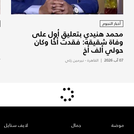
أخبار النجوم
محمد هنيدي بتعليق أول على
ر
وفاة شقيقه: فقدت أخًا وكان
ف
حولي ألف أخ
ا
07 آب 2026
|
القاهرة - نيرمين زكي
7
موضة
جمال
لايف ستايل