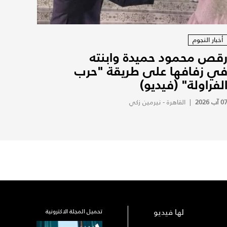
أخبار النجوم
قص محمود حميدة وابنته
ي زفافها على طريقة "حرب
لفراولة" (فيديو)
0 آب 2026
|
القاهرة - نيرمين زكي
لها فيديو
تحميل المجلة الاكترونية