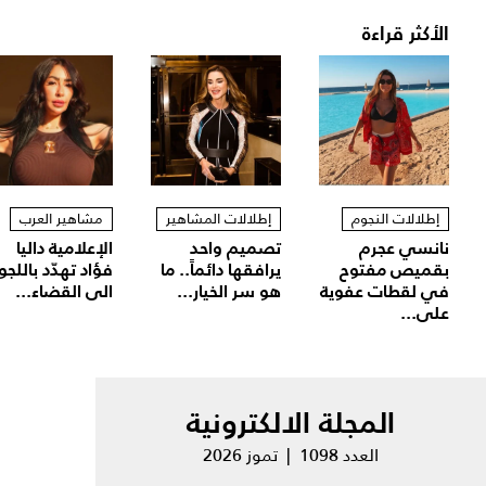
الأكثر قراءة
إطلالات النجوم
إطلالات المشاهير
مشاهير العرب
نانسي عجرم
تصميم واحد
الإعلامية داليا
بقميص مفتوح
يرافقها دائماً.. ما
فؤاد تهدّد باللجو
في لقطات عفوية
هو سر الخيار...
الى القضاء...
على...
المجلة الالكترونية
العدد 1098 | تموز 2026