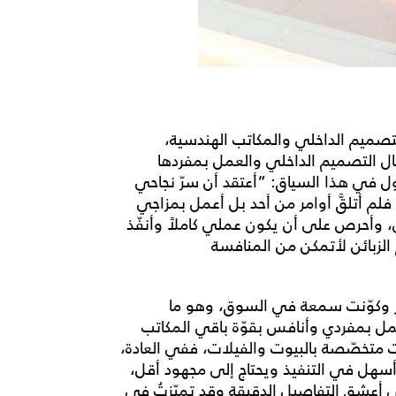
لتصميم الداخلي والمكاتب الهندسية،
ال التصميم الداخلي والعمل بمفردها
ل في هذا السياق: “أعتقد أن سرّ نجاحي
لم أتلقَّ أوامر من أحد بل أعمل بمزاجي
ي، وأحرص على أن يكون عملي كاملاً وأنفّذ
الزبائن لأتمكن من المنافسة
ّز وكوّنت سمعة في السوق، وهو ما
مل بمفردي وأنافس بقوّة باقي المكاتب
ت متخصّصة بالبيوت والفيلات، ففي العادة،
 أسهل في التنفيذ ويحتاج إلى مجهود أقل،
 أعشق التفاصيل الدقيقة وقد تميّزتُ في