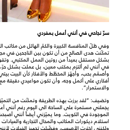
سرّ نجاحي في أنني أعمل بمفردي
وفي ظلّ المنافسة الكبيرة والكمّ الهائل من مكاتب ا
تمكّنت هدى الصالح من أن تكون بين الناجحين في مج
بشكل مستقل بعيداً من روتين العمل المكتبي. وتقو
في أنني لم ألتزم بمكتب معين، بل عملت بشكل حرّ، ف
وأصمّم بحب، وأجهّز المخطّط والأفكار كأن البيت بيت
أفكاري على أكمل وجه، وأن تكون مواعيدي دقيقة مع 
والاستمرار”.
وتضيف: “لقد برزت بهذه الطريقة وتمكّنت من التمي
يجعلني مستمرة على الساحة الى اليوم رغم أنني أع
الموجودة في الكويت. وما يميّزني أيضاً أنني أصبح
استلام ديكورات المكاتب والمحال التجارية والعيادات
ولكنني اخترت الأصعب، وفضّلت تجهيز الفيلات لأنني