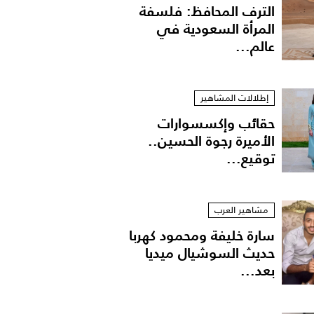
الترف المحافظ: فلسفة
المرأة السعودية في
عالم...
إطلالات المشاهير
حقائب وإكسسوارات
الأميرة رجوة الحسين..
توقيع...
الح
مشاهير العرب
سارة خليفة ومحمود كهربا
حديث السوشيال ميديا
بعد...