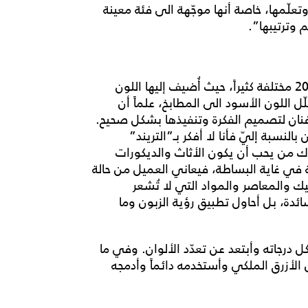
وتعلّمها، خاصة أنها موجّهة الى فئة معينة
 وترتيبها”.
وتؤكد المصمّمة الصالح أن “صيحات الألوان لعام 2024 مختلفة كثيراً، حيث أُضيف إليها اللون
ل اللون الأسود الى المطابخ، علماً أن
ان لتصميم الفكرة وتنفيذها بشكل صحيح.
لنسبة إليّ فأنا لا أفكر بـ”التريند”
اك من يحب أن يكون الأثاث والديكورات
ة في غاية البساطة، فيعاني العميل من حالة
يك والمعاصر والمواد التي لا تُشعر
ئدة، بل أحاول تطبيق رؤية الزبون وما
 درجاته وأبتعد عن تعدّد الألوان. وفي ما
ثل الأزرق الملكي وأستخدمه دائماً وأدمجه