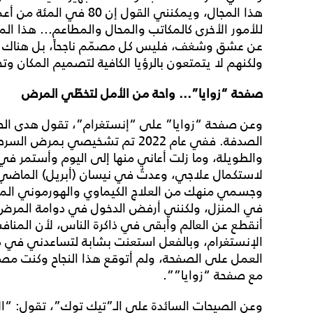
للأمور الأخرى كالمكاتب والمحال والمطاعم... هذا الم
عن عشق وشغف، فليس كل مصمّم ناجحاً، بل هناك ال
ولكنهم لا يتمتعون بالرؤيا الكافية لتصميم المكان وت
صفحة “زوايا”... واحة من الأمل لتخطّي المرض
وعن صفحة “زوايا” على “إنستغرام”، تقول هدى الص
الصدفة. ففي عام 2022 تم تشخيصي ب
والطويلة، وما زلت أعاني منها إلى اليوم وأستمر في
لاستكمال علاجي، وعدتُ في نيسان (أبريل) الماضي إ
وجسمي منهك من العلاج الكيماوي والهورموني ال
في المنزل، ولكنني أرفض الدخول في دوامة المرض، 
أنقطع عن العالم وأبقى في ذاكرة الناس، لأن المناف
الإنستغرام، وبالفعل استعنت بشابة لتساعدني في دخ
العمل على الصفحة، ولم أتوقع هذا النجاح وكنت مص
مع صفحة “زوايا””.
وعن الصيحات السائدة على الـ”تيك توك”، تقول: “ال