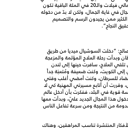
هذا المجال، ويمكنني القول إن 80 في المئة من أعمالي فيلات والـ20 في المئة الباقية تكون
جال في غاية الجمال، ولكن لا بدّ من دخوله
كثير ممن يجيدون الرسم والتصميم
حقيق النجاح”.
الح: “دخلت السوشيال ميديا من طريق
مرض السرطان وبدأت رحلة العلاج المؤلمة والمزعجة
 تلقي العلاج، سافرت حينها إلى لندن
لى الكويت، وكنت ضعيفة ومُتعبَة جداً
مضاد للسرطان، وكنت أمضي أغلب وقتي
وقررت أن أتابع مسيرتي المهنية كي لا
سة قوية في البلد، ففكرت بأن أدخل عالم
ول هذا المجال الجديد عليّ، وبدأت معها
دومة من النتيجة ومن سرعة تفاعل الناس
أفكار المنتشرة تناسب المراهقين، وهناك