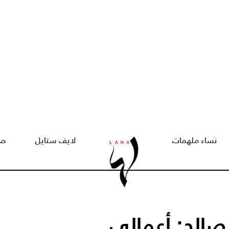
نساء ملهمات
لايف ستايل
صح
صالح: أعمالي