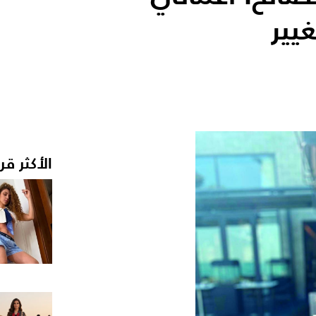
غيير
الأكثر قر