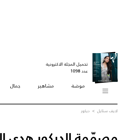
تحميل المجلة الاكترونية
عدد 1098
موضة
مشاهير
جمال
لايف ستايل
>
ديكور
مصمّمة الديكور هدى ال