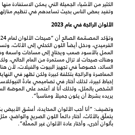
الكثير من الأشياء الجميلة التي يمكن الاستفادة منها 
وتفيد بعض الناس بحيث تساعدهم في تنظيم منازلهم
الألوان الرائجة في عام 2023
القرميدي، ودخل أيضاً اللون الكحلي إلى الأثاث، وتسلّ
العمل بالأسود صعب ويحتاج إلى مساحات واسعة وفن
وهناك صيحات لا تزال مستمرة من العام الحالي، ولكن با
السائد، خصوصاً في تجهيز البيوت والفيلات، لأن هن
المعاصرة والرائجة بتكلفة كبيرة ولكن تظهر في النهاي
إحباط كبيرة، لذلك أختار في تصاميمي عادةً النيوكلاس
الشخص بالملل، ولذلك أنا لا أعتمد على الموضة السا
يريده بشرط أن يكون جميلاً ومناسباً”.
وتضيف: “أنا أحب الألوان المحايدة، أعشق الأبيض بكل
يتعلّق بالأثاث، أختار دائماً اللون الصريح والواضح، م
بألوان أخرى، وأختار عادة الألوان غير المملّة”.