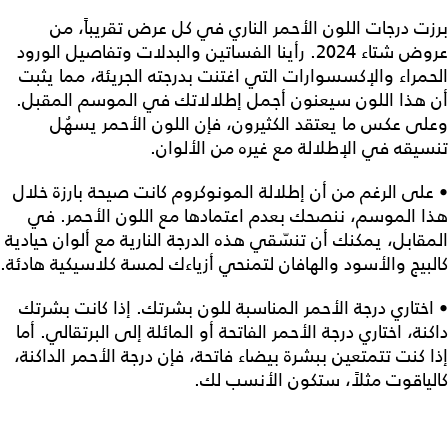
برزت درجات اللون الأحمر الناري في كل عرض تقريباً، من
عروض شتاء 2024. رأينا الفساتين والبدلات وتفاصيل الورود
الحمراء والإكسسوارات التي اغتنت بدرجته الجريئة، مما يثبت
أن هذا اللون سيعنون أجمل إطلالاتك في الموسم المقبل.
وعلى عكس ما يعتقد الكثيرون، فإن اللون الأحمر يسهُل
تنسيقه في الإطلالة مع غيره من الألوان.
• على الرغم من أن إطلالة المونوكروم كانت صيحة بارزة خلال
هذا الموسم، ننصحك بعدم اعتمادها مع اللون الأحمر. في
المقابل، يمكنك أن تنسّقي هذه الدرجة النارية مع ألوان حيادية
كالبيج والأسود والهافان لتمنحي أزياءك لمسة كلاسيكية هادئة.
• اختاري درجة الأحمر المناسبة للون بشرتك. إذا كانت بشرتك
داكنة، اختاري درجة الأحمر الفاتحة أو المائلة إلى البرتقالي. أما
إذا كنت تتمتعين ببشرة بيضاء فاتحة، فإن درجة الأحمر الداكنة،
كالياقوت مثلاً، ستكون الأنسب لك.