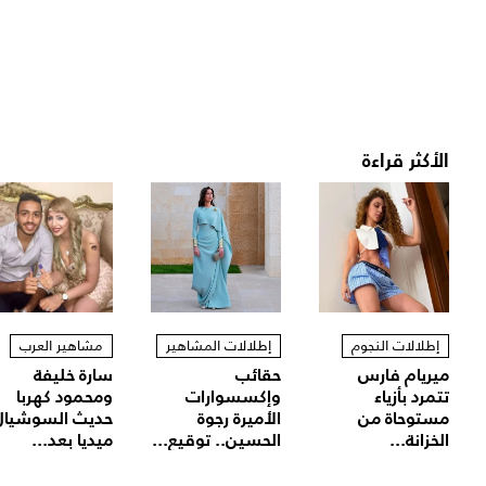
الأكثر قراءة
إطلالات النجوم
إطلالات المشاهير
مشاهير العرب
ميريام فارس
حقائب
سارة خليفة
تتمرد بأزياء
وإكسسوارات
ومحمود كهربا
مستوحاة من
الأميرة رجوة
حديث السوشيال
الخزانة...
الحسين.. توقيع...
ميديا بعد...