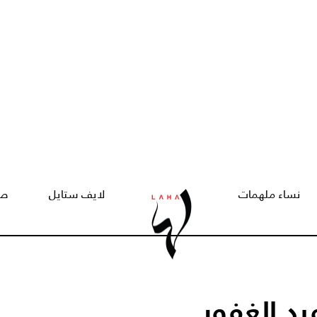
نساء ملهمات
لايف ستايل
صح
بد الغفور