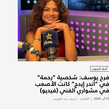
أخبار النجوم
رح يوسف: شخصية "رحمة"
ي "أندر إيدج" كانت الأصعب
ي مشواري الفني (فيديو)
0 آب 2026
|
القاهرة - شريف عبد الفهيم