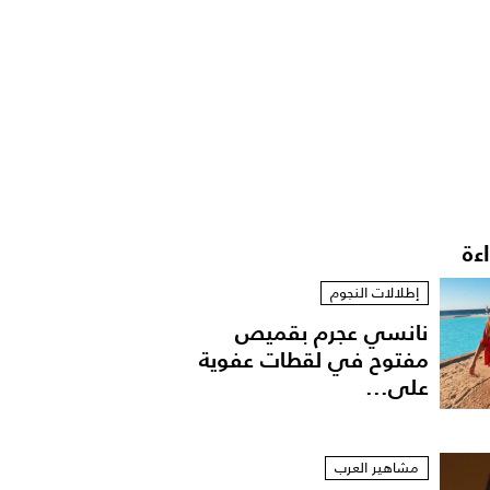
اءة
إطلالات النجوم
نانسي عجرم بقميص
مفتوح في لقطات عفوية
على...
مشاهير العرب