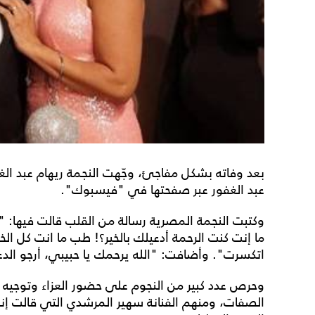
بعد وفاته بشكل مفاجئ، وجّهت النجمة ريهام عبد الغف
عبد الغفور عبر صفحتها في "فيسبوك".
وكتبت النجمة المصرية رسالة من القلب قالت فيها: "أ
ما إنت كنت الرحمة أدعيلك بالخير؟! طب ما انت كل ا
اتكسرت". وأضافت: "الله يرحمك يا حبيبي، أرجو الدعا
وحرص عدد كبير من النجوم على حضور العزاء وتوجيه 
الصفات، ومنهم الفنانة سهير المرشدي التي قالت إنه م