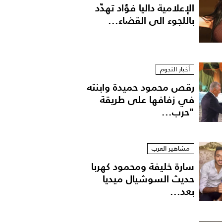
الإعلامية داليا فؤاد تهدّد
باللجوء الى القضاء...
أخبار النجوم
رقص محمود حميدة وابنته
في زفافها على طريقة
"حرب...
مشاهير العرب
سارة خليفة ومحمود كهربا
حديث السوشيال ميديا
بعد...