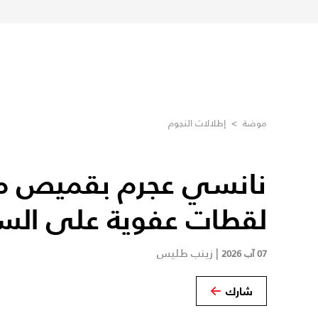
موضة
>
إطلالات النجوم
نانسي عجرم بقميص م
لقطات عفوية على الس
|
زينب طليس
07 آب 2026
شارك