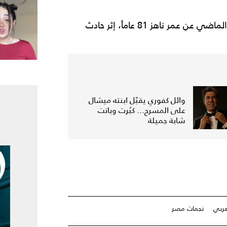
ورحل الفنان أشرف عبد الغفور عن عالمنا مساء الأحد الماضي عن عمر ناهز 81 عاماً، إثر حادث
وائل كفوري يقبّل ابنته ميشال
على المسرح... كبُرت وباتت
شابة جميلة
عربي
نجمات مصر