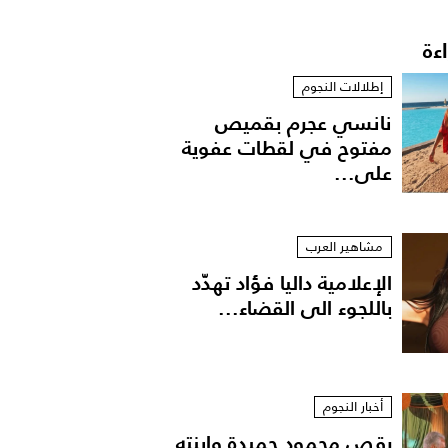
اءة
إطلالات النجوم
نانسي عجرم بقميص
مفتوح في لقطات عفوية
على...
مشاهير العرب
الإعلامية داليا فؤاد تهدّد
باللجوء الى القضاء...
أخبار النجوم
رقص محمود حميدة وابنته