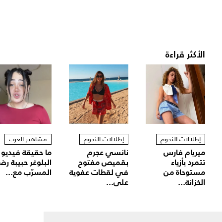
الأكثر قراءة
إطلالات النجوم
إطلالات النجوم
مشاهير العرب
ميريام فارس
نانسي عجرم
ما حقيقة فيديو
تتمرد بأزياء
بقميص مفتوح
البلوغر حبيبة رض
مستوحاة من
في لقطات عفوية
المسرّب مع...
الخزانة...
على...