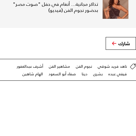
تذاكر مجانية... أنغام في حفل "صوت مصر"
بحضور نجوم الفن (فيديو)
شارك
ناهد فريد شوقي
نجوم الفن
مشاهير الفن
أشرف عبدالغفور
فيفي عبده
بشرى
دينا
صفاء أبو السعود
الهام شاهين