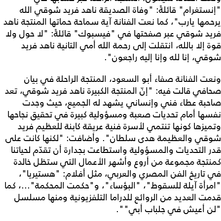
"إنستغرام" قائلةً: "وفاة الصديقة ناهد فريد شوقي الله
يرحمها يارب"، كما نعت الفنانة آية سماحة حماتها المنتجة ناهد
فريد شوقي عبر صفحتها في "فيسبوك" قائلةً: "لا حول ولا
قوة إلا بالله، انتقلت إلى رحمة الله أمي التانية ناهد فريد
شوقي، إنا لله وإنا إليه راجعون".
ونعت الفنانة صفاء أبو السعود، المنتجة الراحلة في بيان
صحافي قالت فيه: "إنّ المنتجة الكبيرة ناهد فريد شوقي، تعد
صاحبة عطاء فني وإنساني يشهد له الجميع، حيث وجدت
نفسها أمام تحديات صعبة ومسؤولية كبيرة في تحقيق نجاحها
وتميزها كونها تنتمي لأسرة فنية عريقة كابنة للعظيم فريد
شوقي والعظيمة هدى سلطان". وأضافت: "لكنها كانت على
قدر التحديات والمسؤولية واستطاعت بجدارة أن تقدّم لحياتنا
كمنتجة مجموعة من أروع وأشهر الأعمال التي ستظل خالدة
في تاريخ الفن المصري والعربي، مثل أفلام: "هستيريا"،
"امرأة آيلة للسقوط"، "البؤساء"، و"حكمت المحكمة"...، كما
قدمت العديد من الروائع للدراما التلفزيونية ومنها مسلسل
"لن أعيش في جلباب أبي"".