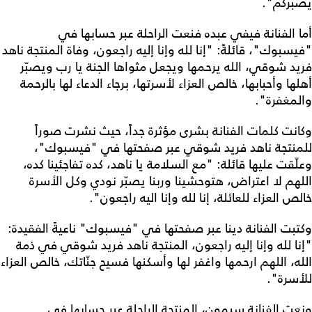
يصبّركم".
أما الفنانة فيفي عبده فنعت الراحلة عبر حسابها في
"فيسبوك"، قائلةً: "إنا لله وإنا إليه راجعون، وفاة المنتجة ناهد
فريد شوقي، الله يرحمها ويجعل مثواها الجنة يا رب ويصبّر
أهلها وأحبابها، خالص العزاء لأسرتها، برجاء الدعاء لها بالرحمة
والمغفرة".
وكانت كلمات الفنانة بشرى مؤثرة جداً، حيث نشرت صوراً
للمنتجة ناهد فريد شوقي عبر صفحتها في "فيسبوك"،
وعلّقت عليها قائلة: "مع السلامة يا ناهد، كده تفاجئينا كده،
اللهم لا اعتراض، هتوحشينا وربنا يصبّر نودي وكل الأسرة
خالص العزاء للعائلة، إنا لله وإنا اليه راجعون".
وكتبت الفنانة دينا عبر صفحتها في "فيسبوك" ناعيةً الفقيدة:
"إنا لله وإنا إليه راجعون، المنتجة ناهد فريد شوقي في ذمة
الله، اللهم ارحمها واغفر لها وأسكنها فسيح جنّاتك، خالص العزاء
للأسرة".
ونعت الفنانة سيمون، المنتجة الراحلة عبر حسابها في