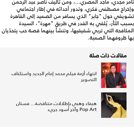
تامر مجدي، ماجد المصري...، ومن تأليف ناصر عبد الرحمن
وإخراج مصطفى فكري، وتدور أحداثه في إطار اجتماعي
تشويقي حول "جابر" الذي يسافر من الصعيد إلى القاهرة
بسبب الثأر، يُلقي به القدر في طريق "مهرة"، السيدة
المكافحة التي تربي شقيقيها، وتنشأ بينهما قصة حب يتحدّيان
بها ظروفهما الصعبة.
مقالات ذات صلة
انتهاء أزمة فيلم محمد إمام الجديد واستئناف
التصوير
هيفاء وهبي بإطلالات متناقضة... فستان
Pop Art وآخر أسود جريء