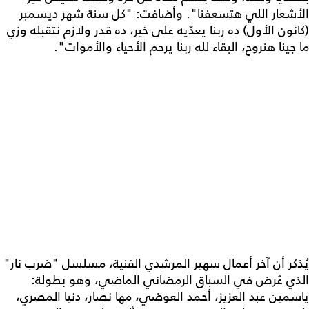
الأشعار اللي هتسعفنا". وأضافت: "كل سنة شهر ديسمبر
(كانون الأول) ده ربنا يعدّيه على خير، ده قدر ولازم نتقبله وزي
ما جينا هنروح، البقاء لله ربنا يرحم الأحياء والأموات".
يُذكر أن آخر أعمال سهير المرشدي الفنية، مسلسل "ضرب نار"
الذي عُرض في السباق الرمضاني الماضي، وهو بطولة:
ياسمين عبد العزيز، أحمد العوضي، مها نصار، دنيا المصري،