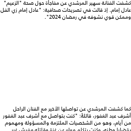
كشفت الفنانة سهير المرشدي عن مفاجأة حول صحة "الزعيم"
عادل إمام. إذ قالت في تصريحات صحافية: "عادل إمام زي الفل
وممكن قوي نشوفه في رمضان 2024".
كما كشفت المرشدي عن تواصلها الأخير مع الفنان الراحل
أشرف عبد الغفور، قائلةً: "كنت بتواصل مع أشرف عبد الغفور
من أيام، وهو من الشخصيات الملتزمة والمسؤولة ومهموم
بقضايا وطنه، وكنت بتكلم معاه عن غزة وقلتله مفيش غير