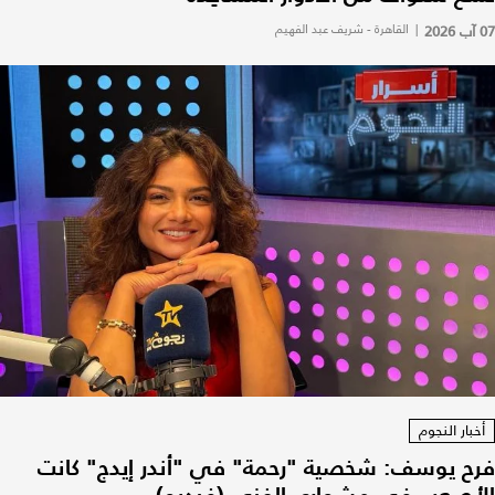
07 آب 2026
|
القاهرة - شريف عبد الفهيم
أخبار النجوم
فرح يوسف: شخصية "رحمة" في "أندر إيدج" كانت
الأصعب في مشواري الفني (فيديو)