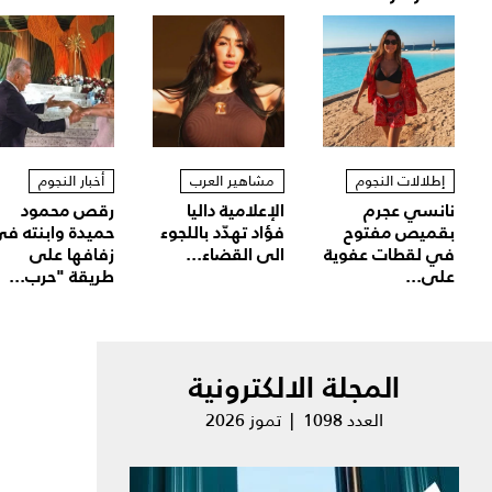
إطلالات النجوم
مشاهير العرب
أخبار النجوم
نانسي عجرم
الإعلامية داليا
رقص محمود
بقميص مفتوح
فؤاد تهدّد باللجوء
حميدة وابنته ف
في لقطات عفوية
الى القضاء...
زفافها على
على...
طريقة "حرب...
المجلة الالكترونية
العدد 1098 | تموز 2026