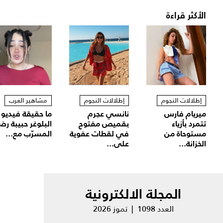
الأكثر قراءة
إطلالات النجوم
إطلالات النجوم
مشاهير العرب
ميريام فارس
نانسي عجرم
ما حقيقة فيديو
تتمرد بأزياء
بقميص مفتوح
البلوغر حبيبة رض
مستوحاة من
في لقطات عفوية
المسرّب مع...
الخزانة...
على...
المجلة الالكترونية
العدد 1098 | تموز 2026