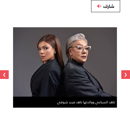
شارك
›
‹
ناهد السباعي ووالدتها ناهد فريد شوقي