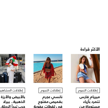
الأكثر قراءة
إطلالات النجوم
إطلالات النجوم
إطلالات المشاهير
ميريام فارس
نانسي عجرم
بالأبيض والأرزة
تتمرد بأزياء
بقميص مفتوح
الذهبية.. بيرلا
مستوحاة من
في لقطات عفوية
حرب تبدأ الرحلة..