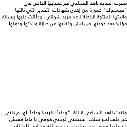
نشرت الفنانة ناهد السباعي عبر حسابها الخاص في
"فيسبوك" صورة من إحدى شهادات التقدير التي نالتها
والدتها المنتجة الراحلة ناهد فريد شوقي، وعلّقت عليها برسالة
مؤثرة بعد عودتها من لبنان وتغيّبها عن جنازة والدتها ودفنها.
وكتبت ناهد السباعي قائلةً: "وداعاً الفريدة وداعاً للهانم كنتي
خير خلف لخير سلف. سيبتيني لوحدي قومي يا ماما مفيش
حاجة ليها معنى من غيرك أنت عمري كله وحياتي كلها كانت