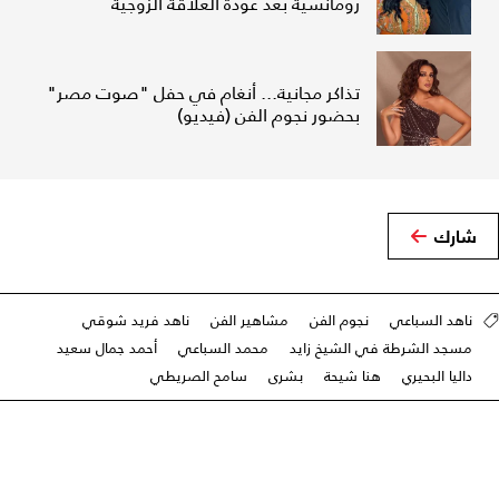
رومانسية بعد عودة العلاقة الزوجية
تذاكر مجانية... أنغام في حفل "صوت مصر"
بحضور نجوم الفن (فيديو)
شارك
ناهد السباعي
نجوم الفن
مشاهير الفن
ناهد فريد شوقي
مسجد الشرطة في الشيخ زايد
محمد السباعي
أحمد جمال سعيد
داليا البحيري
هنا شيحة
بشرى
سامح الصريطي