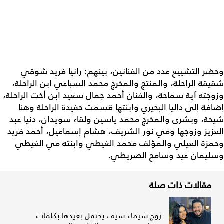
وحضر التشييع عدد من الفنانين، بينهم: رانيا فريد شوقي
شقيقة الراحلة، والمنتج والمخرج محمد السباعي ابن الراحلة،
وزوجته آية سماحة، والفنان أحمد جمال سعيد ابن أخت الراحلة،
إضافة إلى داليا البحيري وابنتها قسمت حفيدة الراحلة وهنا
شيحة، وبشرى والمخرج محمد ياسين ولقاء سويدان، دنيا عبد
العزيز وزوجها ومي نور الشريف، هشام إسماعيل، أحمد فريد
وحمزة العيلي والمؤلف محمد الغيطي وابنته مي الغيطي
وسليمان عيد وسامح الصريطي.
مقالات ذات صلة
زوج شيماء سيف يحتفل بعيدها بكلمات