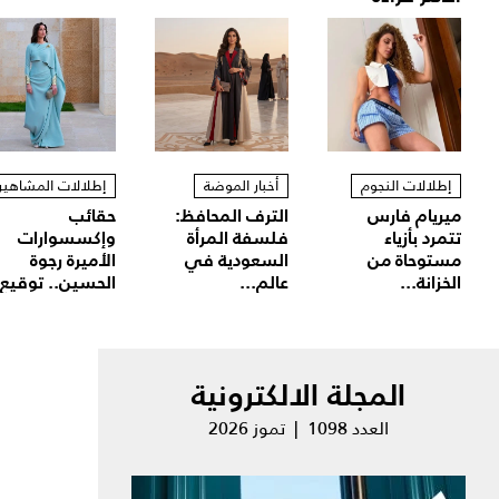
إطلالات النجوم
أخبار الموضة
إطلالات المشاهير
ميريام فارس
الترف المحافظ:
حقائب
تتمرد بأزياء
فلسفة المرأة
وإكسسوارات
مستوحاة من
السعودية في
الأميرة رجوة
الخزانة...
عالم...
الحسين.. توقيع.
المجلة الالكترونية
العدد 1098 | تموز 2026