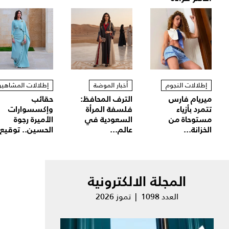
إطلالات النجوم
أخبار الموضة
إطلالات المشاهير
ميريام فارس
الترف المحافظ:
حقائب
تتمرد بأزياء
فلسفة المرأة
وإكسسوارات
مستوحاة من
السعودية في
الأميرة رجوة
الخزانة...
عالم...
الحسين.. توقيع.
المجلة الالكترونية
العدد 1098 | تموز 2026