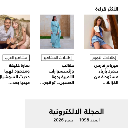
الأكثر قراءة
إطلالات النجوم
إطلالات المشاهير
مشاهير العرب
ميريام فارس
حقائب
سارة خليفة
تتمرد بأزياء
وإكسسوارات
ومحمود كهربا
مستوحاة من
الأميرة رجوة
حديث السوشيال
الخزانة...
الحسين.. توقيع...
ميديا بعد...
المجلة الالكترونية
العدد 1098 | تموز 2026