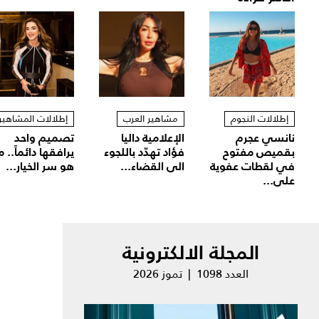
إطلالات النجوم
مشاهير العرب
إطلالات المشاهير
نانسي عجرم
الإعلامية داليا
تصميم واحد
بقميص مفتوح
فؤاد تهدّد باللجوء
يرافقها دائماً.. م
في لقطات عفوية
الى القضاء...
هو سر الخيار...
على...
المجلة الالكترونية
العدد 1098 | تموز 2026