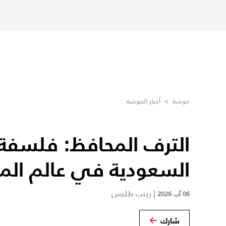
موضة
>
أخبار الموضة
الترف المحافظ: فلسفة ا
السعودية في عالم الم
|
زينب طليس
06 آب 2026
شارك