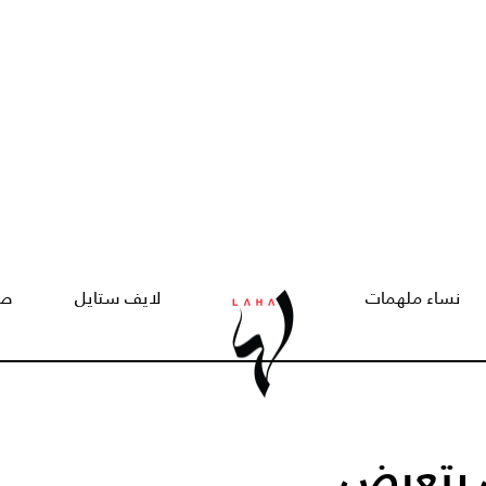
نساء ملهمات
لايف ستايل
صح
ن يتعرض