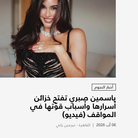
أخبار النجوم
ياسمين صبري تفتح خزائن
أسرارها وأسباب قوّتها في
المواقف (فيديو)
06 آب 2026
|
القاهرة - نيرمين زكي