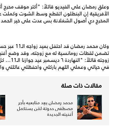
وعلق رمضان على الفيديو قائلاً: "أكتر موقف محرج أث
الأفريقية إن البنطلون اتقطع وسط الشوت وكملت ع
المخرج دي أصول الشغلانة بس عدت على خير الحمد ل
وكان محمد رمض
تضمن لقطات رومانسية له مع زوجته، وقد وضع أغنيته 
زوجته قائل
في حياتي وعملي اللهم باركلي واحفظلي عائلتي و
مقالات ذات صلة
محمد رمضان يعِد متابعيه بأجر
مصطفى حدوتة لمَن يستكمل
أغنيته الجديدة