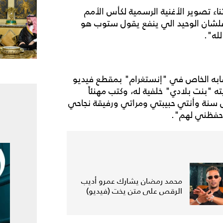
ناء تصوير الأغنية الرسمية لكأس الأمم
لشان الوحيد الي ينفع يقول ستوب هو
له".
ان قد احتفل بعيد زواجه الـ11 عبر حسابه الخاص في "إنستغرام" بمقطع فيديو
"بنت بلادي" خلفية له، وكتب مهنئاً
اً: "النهاردة ٦ ديسمبر عيد جوازنا الـ11... كل سنة وأنتي حبيبتي ومراتي ورفيقة نجاحي
احفظني لهم".
محمد رمضان يشارك عمرو أديب
الرقص على متن يخت (فيديو)