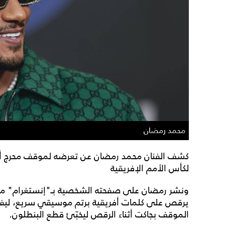
محمد رمضان
كشف الفنان محمد رمضان عن تعرضه لموقف محرج أثناء
لكأس الأمم الإفريقية
ونشر رمضان على صفحته الشخصية بـ"إنستغرام" مقطع
يرقص على كلمات أفريقية برتم موسيقي سريع، ليفاجأ
الموقف بجاكت أثناء الرقص ليخبّئ قطع البنطلون.