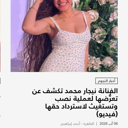
أخبار النجوم
الفنانة نيجار محمد تكشف عن
ن
تعرُّضها لعملية نصب
ت
وتستغيث لاسترداد حقها
و
(فيديو)
6
06 آب 2026
|
القاهرة - أحمد إبراهيم