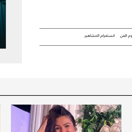
م الفن
انستغرام المشاهير