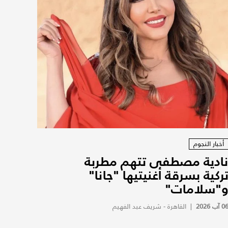
أخبار النجوم
ادية مصطفى تتهم مطربة
ركية بسرقة أغنيتيها "جانا"
"سلامات"
0 آب 2026
|
القاهرة - شريف عبد الفهيم