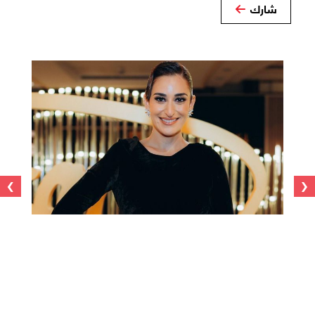
شارك
›
‹