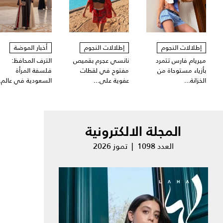
إطلالات النجوم
إطلالات النجوم
أخبار الموضة
ميريام فارس تتمرد
نانسي عجرم بقميص
الترف المحافظ:
بأزياء مستوحاة من
مفتوح في لقطات
فلسفة المرأة
الخزانة...
عفوية على...
السعودية في عالم..
المجلة الالكترونية
العدد 1098 | تموز 2026