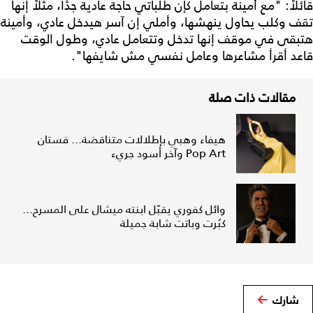
قائلاً: "مع أمينة بتعامل كإن طلباتي حاجة عادية جدًا، مثلاً إنها
تقف وكلب يحاول ينهشها، وأملي إن آسر هيدخل عادي، وأمينة
هتبقى في موقف إنها تدخل وتتعامل عادي، وطول الوقت
قاعد أقرأ مشاعرها وعامل نفسي مش شايفها".
مقالات ذات صلة
هيفاء وهبي بإطلالات متناقضة... فستان
Pop Art وآخر أسود جريء
وائل كفوري يقبّل ابنته ميشال على المسرح...
كبُرت وباتت شابة جميلة
شارك