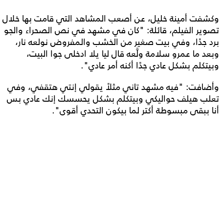
وكشفت أمينة خليل، عن أصعب المشاهد التي قامت بها خلال
تصوير الفيلم، قائلة: "كان في مشهد في نص الصحراء والجو
برد جدًا، وفي بيت صغير من الخشب والمفروض نولعه نار،
وبعد ما عمرو سلامة ولَّعه قال ليا يلا ادخلى جوا البيت،
وبيتكلم بشكل عادي جدًا أكنه أمر عادي".
وأضافت: "فيه مشهد تاني مثلاً يقولي إنتي هتقفي، وفي
تعلب هيلف حواليكي وبيتكلم بشكل يحسسك إنك عادي بس
أنا ببقى مبسوطة أكتر لما بيكون التحدي أقوى".