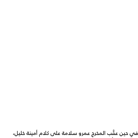
في حين عقَّب المخرج عمرو سلامة على كلام أمينة خليل،