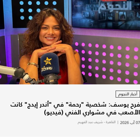
أخبار النجوم
فرح يوسف: شخصية "رحمة" في "أندر إيدج" كانت
الأصعب في مشواري الفني (فيديو)
07 آب 2026
|
القاهرة - شريف عبد الفهيم