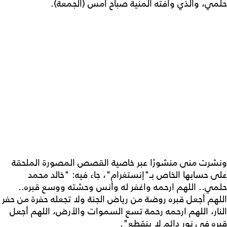
حلمي، والذي وافته المنية صباح أمس (الجمعة).
ونشرت منى منشورًا عبر خاصية القصص المصورة الملحقة
على حسابها الخاص بـ"إنستغرام"، جاء فيه: "خالد محمد
حلمي.. اللهم ارحمه واغفر له وأنس وحشته ووسع قبره..
اللهم أجعل قبره روضة من رياض الجنة ولا تجعله حفرة من حفر
النار، اللهم ارحمه رحمة تسع السموات والأرض، اللهم أجعل
قبره في نور دائم لا ينقطع".