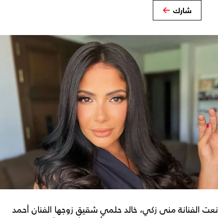
شارك
نعت الفنانة منى زكي، خالد حلمي شقيق زوجها الفنان أحمد