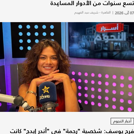
تسع سنوات من الأدوار المساعِدة
07 آب 2026
|
القاهرة - شريف عبد الفهيم
أخبار النجوم
فرح يوسف: شخصية "رحمة" في "أندر إيدج" كانت