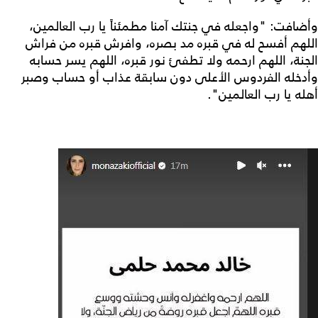
وأضافت: "واجعله في جنتك آمنا مطمئناً يا رب العالمين،
اللهم أفسح له في قبره مد بصره، وافرش قبره من فراش
الجنة، اللهم ارحمه ولا تطفئ نور قبره، اللهم يسر حسابه
وأدخله الفردوس الأعلى دون سابقة عذاب أو حساب وصبر
أهله يا رب العالمين".