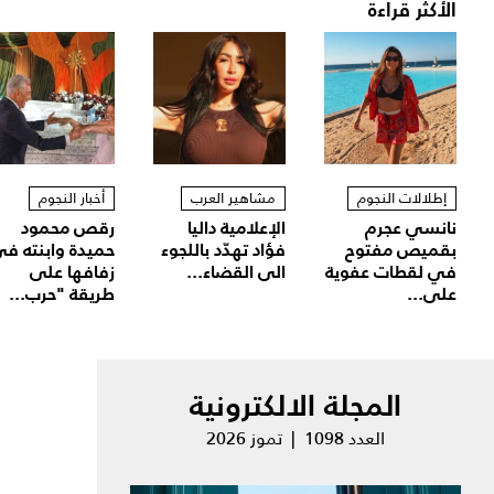
الأكثر قراءة
إطلالات النجوم
مشاهير العرب
أخبار النجوم
نانسي عجرم
الإعلامية داليا
رقص محمود
بقميص مفتوح
فؤاد تهدّد باللجوء
حميدة وابنته ف
في لقطات عفوية
الى القضاء...
زفافها على
على...
طريقة "حرب...
المجلة الالكترونية
العدد 1098 | تموز 2026