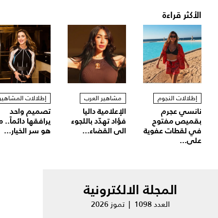
الأكثر قراءة
إطلالات النجوم
مشاهير العرب
إطلالات المشاهير
نانسي عجرم
الإعلامية داليا
تصميم واحد
بقميص مفتوح
فؤاد تهدّد باللجوء
يرافقها دائماً.. م
في لقطات عفوية
الى القضاء...
هو سر الخيار...
على...
المجلة الالكترونية
العدد 1098 | تموز 2026