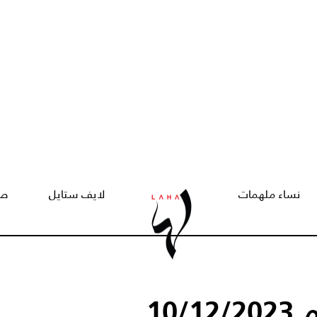
نساء ملهمات
لايف ستايل
صح
10