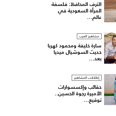
الترف المحافظ: فلسفة
المرأة السعودية في
عالم...
مشاهير العرب
سارة خليفة ومحمود كهربا
حديث السوشيال ميديا
بعد...
إطلالات المشاهير
حقائب وإكسسوارات
الأميرة رجوة الحسين..
توقيع...