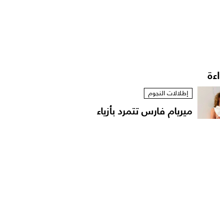
اءة
إطلالات النجوم
ميريام فارس تتمرد بأزياء
مستوحاة من الخزانة...
إطلالات النجوم
نانسي عجرم بقميص
مفتوح في لقطات عفوية
على...