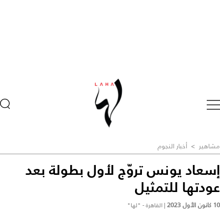
مشاهير
>
أخبار النجوم
إسعاد يونس تروّج لأول بطولة بعد
عودتها للتمثيل
10 كانون الأول 2023
|
القاهرة - "لها"