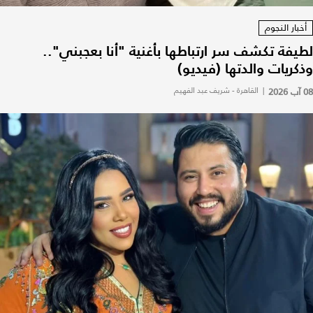
أخبار النجوم
لطيفة تكشف سر ارتباطها بأغنية "أنا بعجبني"..
وذكريات والدتها (فيديو)
08 آب 2026
|
القاهرة - شريف عبد الفهيم