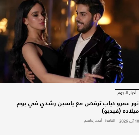
أخبار النجوم
نور عمرو دياب ترقص مع ياسين رشدي في يوم
ميلاده (فيديو)
10 آب 2026
|
القاهرة - أحمد إبراهيم