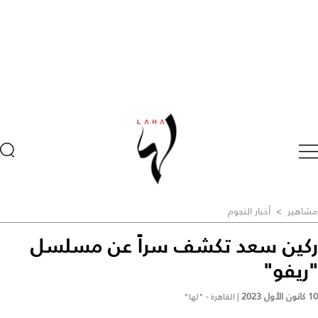
مشاهير
>
أخبار النجوم
ركين سعد تكشف سراً عن مسلسل
"ريفو"
10 كانون الأول 2023
|
القاهرة - "لها"