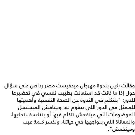
وقالت ركين بندوة مهرجان ميدفيست مصر رداص على سؤال
حول إذا ما كانت قد استعانت بطبيب نفسي في تحضيرها
للدور: "بنتكلم في الندوة عن الصحة النفسية وأهميتها
للممثل في الدور اللي بيقوم به، وبيناقش المسلسل
الموضوعات اللي مينفعش نتكلم فيها أو بنتكسف نحكيها،
والمعاناة اللي بنواجهها في حياتنا، ونكسر كلمة عيب
ومينفعش".