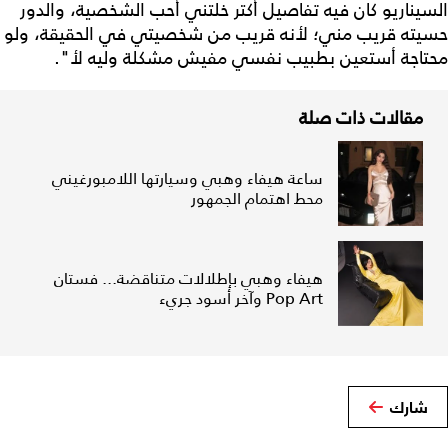
السيناريو كان فيه تفاصيل أكتر خلتني أحب الشخصية، والدور
حسيته قريب مني؛ لأنه قريب من شخصيتي في الحقيقة، ولو
محتاجة أستعين بطبيب نفسي مفيش مشكلة وليه لأ".
مقالات ذات صلة
ساعة هيفاء وهبي وسيارتها اللامبورغيني
محط اهتمام الجمهور
هيفاء وهبي بإطلالات متناقضة... فستان
Pop Art وآخر أسود جريء
شارك