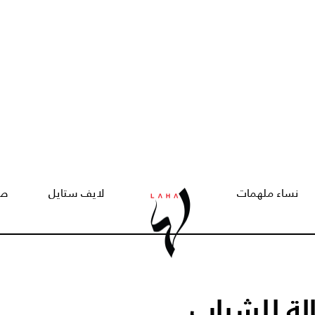
نساء ملهمات
لايف ستايل
صح
ة للشباب