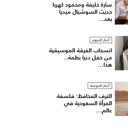
سارة خليفة ومحمود كهربا
حديث السوشيال ميديا
بعد...
أخبار النجوم
انسحاب الفرقة الموسيقية
من حفل دنيا بطمة..
هذا...
أخبار الموضة
الترف المحافظ: فلسفة
المرأة السعودية في
عالم...