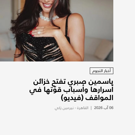
أخبار النجوم
ياسمين صبري تفتح خزائن
أسرارها وأسباب قوّتها في
المواقف (فيديو)
06 آب 2026
|
القاهرة - نيرمين زكي