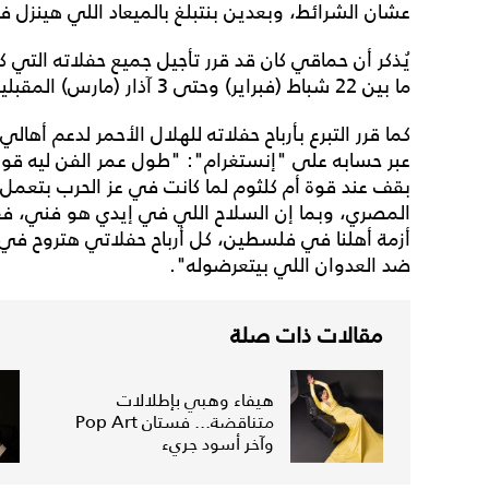
عشان الشرائط، وبعدين بنتبلغ بالميعاد اللي هينزل في
يُذكر أن حماقي كان قد قرر تأجيل جميع حفلاته التي ك
ما بين 22 شباط (فبراير) وحتى 3 آذار (مارس) المقبلين، وذلك نظرًا للأحداث الحالية في غزة.
كما قرر التبرع بأرباح حفلاته للهلال الأحمر لدعم أهال
عبر حسابه على "إنستغرام": "طول عمر الفن ليه قوة
بقف عند قوة أم كلثوم لما كانت في عز الحرب بتعمل 
المصري، وبما إن السلاح اللي في إيدي هو فني، فقر
أزمة أهلنا في فلسطين، كل أرباح حفلاتي هتروح في ص
ضد العدوان اللي بيتعرضوله".
مقالات ذات صلة
هيفاء وهبي بإطلالات
متناقضة... فستان Pop Art
وآخر أسود جريء