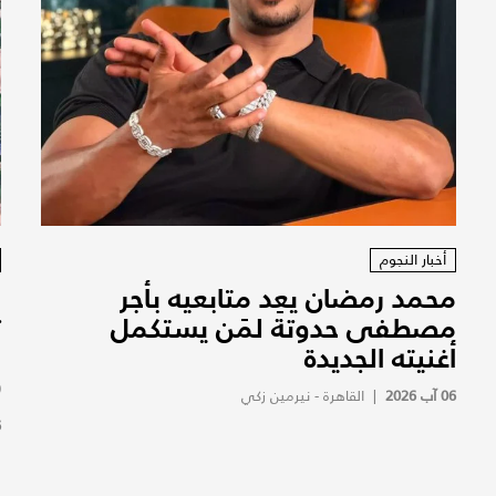
أخبار النجوم
محمد رمضان يعِد متابعيه بأجر
ا
مصطفى حدوتة لمَن يستكمل
ت
أغنيته الجديدة
و
(
06 آب 2026
|
القاهرة - نيرمين زكي
6