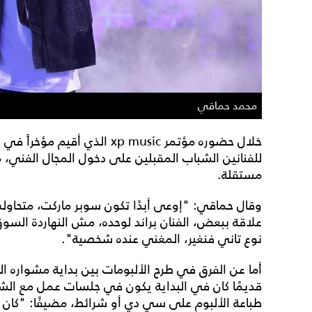
محمد حماقي
خلال حضوره مؤتمر xp music الذ
للفنانين الشباب المقبلين على دخول المجال الفني
مستقلة.
وقال حماقي: "إوعى أبدًا تكون سوبر ماركت، متح
علاقة ببعض، الفنان براند لوحده، مش النهاردة السوق
نوع تاني فنغير، المغني عنده شخصية".
أما عن الفرق في طرح الألبومات بين بداية مشواره الف
قديمًا كان في البداية يكون في جلسات عمل مع الشع
طباعة الألبوم على سي دي أو شرائط، مضيفًا: "كان 