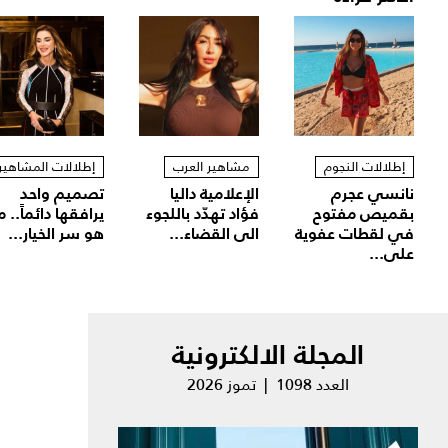
إطلالات النجوم
مشاهير العرب
إطلالات المشاهير
نانسي عجرم
الإعلامية داليا
تصميم واحد
بقميص مفتوح
فؤاد تهدّد باللجوء
يرافقها دائماً.. م
في لقطات عفوية
الى القضاء...
هو سر الخيار...
على...
المجلة الالكترونية
العدد 1098 | تموز 2026