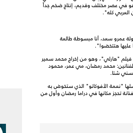
 "هو في عصر مختلف وقديم، إنتاج ضخم جداً
العربي كله".
لة عمرو سعد، أنا مبسوطة طالعة
عليها هتتخضوا".
ي فيلم "هارلي"، وهو من إخراج محمد سمير
فنانين: محمد رمضان، مي عمر، محمود
سني شتا.
ها "نعمة الأفوكاتو" الذي ستخوض به
نانة تحجز مكانها في دراما رمضان وأول من