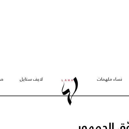
نساء ملهمات
لايف ستايل
صح
ق الجمهور