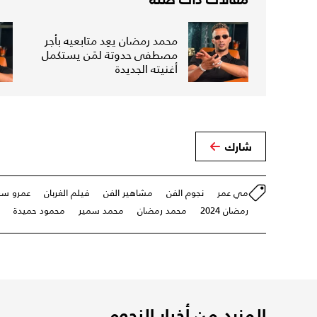
محمد رمضان يعِد متابعيه بأجر
مصطفى حدوتة لمَن يستكمل
أغنيته الجديدة
شارك
مي عمر
نجوم الفن
مشاهير الفن
فيلم الغربان
عمرو سع
رمضان 2024
محمد رمضان
محمد سمير
محمود حميدة
المزيد من أخبار النجوم