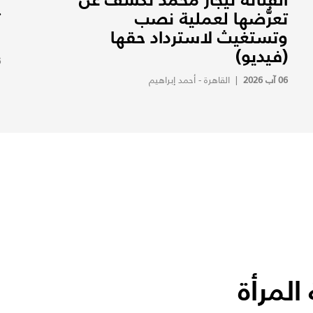
تعرُّضها لعملية نصب
ت
وتستغيث لاسترداد حقها
و
(فيديو)
6
06 آب 2026
|
القاهرة - أحمد إبراهيم
لمرأة