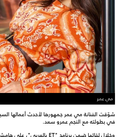
مي عمر
شوّقت الفنانة مي عمر جمهورها لأحدث أعمالها السين
في بطولته مع النجم عمرو سعد.
وخلال لقائها ضمن برنامج "ET