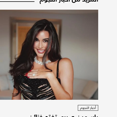
أخبار النجوم
ياسمين صبري تفتح خزائن