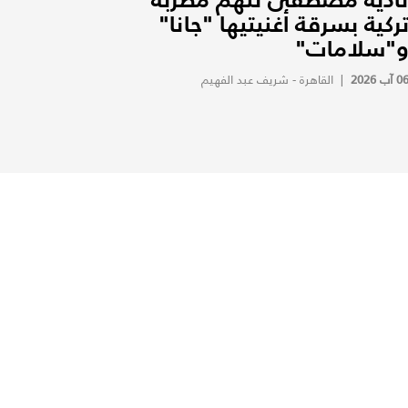
ركية بسرقة أغنيتيها "جانا"
"سلامات"
0 آب 2026
|
القاهرة - شريف عبد الفهيم