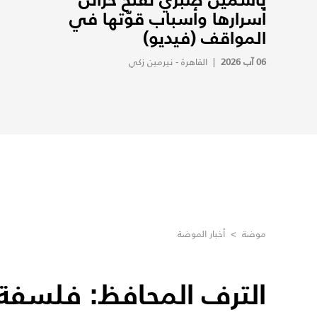
أسرارها وأسباب قوّتها في
المواقف (فيديو)
06 آب 2026
|
القاهرة - نيرمين زكي
موضة
>
أخبار الموضة
الترف المحافظ: فلسفة ا