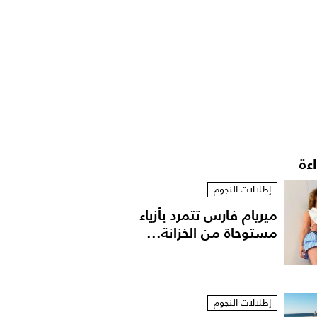
اءة
إطلالات النجوم
ميريام فارس تتمرد بأزياء
مستوحاة من الخزانة...
إطلالات النجوم