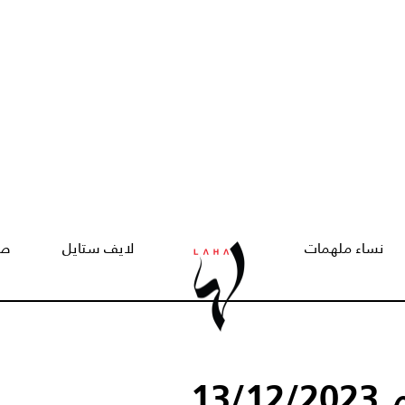
نساء ملهمات
لايف ستايل
صح
13