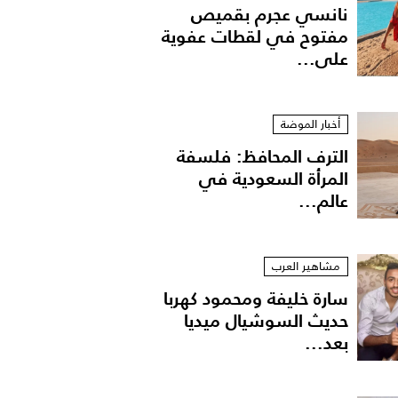
نانسي عجرم بقميص
مفتوح في لقطات عفوية
على...
أخبار الموضة
الترف المحافظ: فلسفة
المرأة السعودية في
عالم...
مشاهير العرب
سارة خليفة ومحمود كهربا
حديث السوشيال ميديا
بعد...