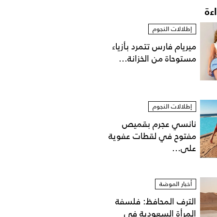
اءة
إطلالات النجوم
ميريام فارس تتمرد بأزياء
مستوحاة من الخزانة...
إطلالات النجوم
نانسي عجرم بقميص
مفتوح في لقطات عفوية
على...
أخبار الموضة
الترف المحافظ: فلسفة
المرأة السعودية في