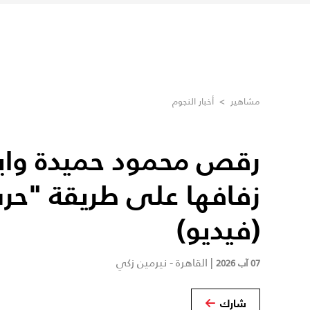
مشاهير
>
أخبار النجوم
رقص محمود حميدة واب
زفافها على طريقة "حرب
(فيديو)
|
القاهرة - نيرمين زكي
07 آب 2026
شارك