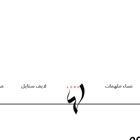
نساء ملهمات
لايف ستايل
صح
وم