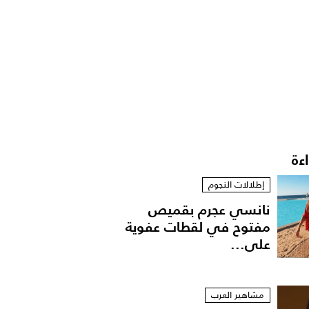
اءة
إطلالات النجوم
نانسي عجرم بقميص
مفتوح في لقطات عفوية
على...
مشاهير العرب