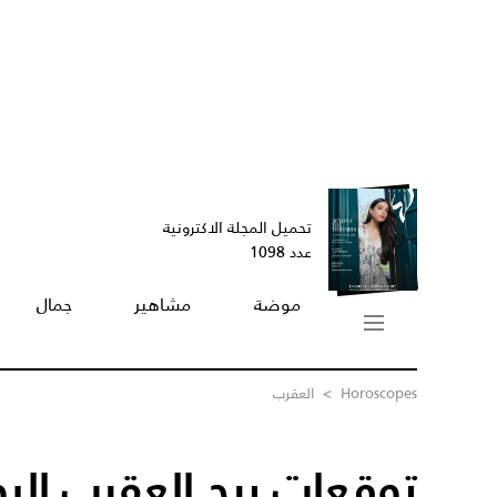
تحميل المجلة الاكترونية
عدد 1098
موضة
مشاهير
جمال
Horoscopes
>
العقرب
توقعات برج العقرب الي