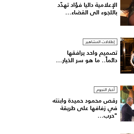
الإعلامية داليا فؤاد تهدّد
باللجوء الى القضاء...
إطلالات المشاهير
تصميم واحد يرافقها
دائماً.. ما هو سر الخيار...
أخبار النجوم
رقص محمود حميدة وابنته
في زفافها على طريقة
"حرب...