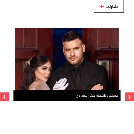
شارك
›
‹
مسلم وطليقته ميكا البغدادي