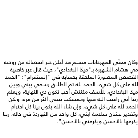
وكان مغنّي المهرجانات مسلم قد أعلن خبر انفصاله عن زوجته
مي هشام الشهيرة بـ"ميكا البغدادي"، حيث قال عبر خاصية
القصص المصورة الملحقة بحسابه في "إنستغرام": "الحمد
لله على كل شيء، الحمد لله تم الطلاق رسمي بيني وبين
ميكا البغدادي، للأسف مكنتش أحب تكون دي النهاية، ويعلم
ربنا أني راعيت الله فيها وتمسكت ببيتي أكثر من مرة، ولكن
الحمد لله على كل شيء، وإن شاء الله يكون بينا كل احترام
وتقدير عشان سلامة ابني، كل واحد من النهاردة في حاله، ربنا
يكرمها بالأحسن ويكرمني بالأحسن".