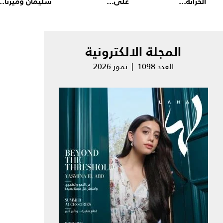
الخزانة...
على...
سليمان وميرنا...
المجلة الالكترونية
العدد 1098 | تموز 2026