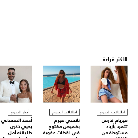
الأكثر قراءة
إطلالات النجوم
إطلالات النجوم
أخبار النجوم
ميريام فارس
نانسي عجرم
أحمد السعدني
تتمرد بأزياء
بقميص مفتوح
يحيي ذكرى
مستوحاة من
في لقطات عفوية
طليقته أمل