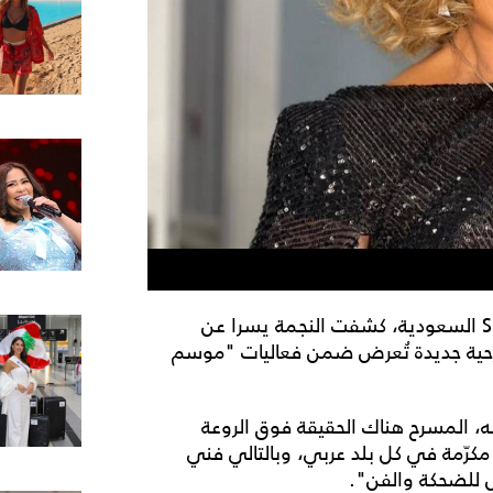
في تصريحات لبرنامج "سينماتك" المذاع عبر قناة SBC السعودية، كشفت النجمة يسرا عن
رحية جديدة تُعرض ضمن فعاليات "موسم
، المسرح هناك الحقيقة فوق الروعة
 مكرّمة في كل بلد عربي، وبالتالي فني
ش للضحكة والفن".