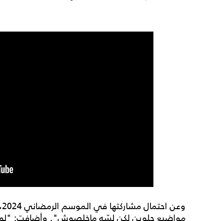
مواضيع حلوين لكن لسّه ماخلصوش". وأضافت: "لو خل