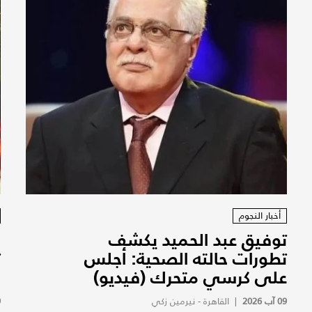
أخبار النجوم
توفيق عبد الحميد يكشف
و
تطورات حالته الصحية: أجلس
ت
على كرسي متحرك (فيديو)
ا
09 آب 2026
|
القاهرة - نيرمين زكي
9