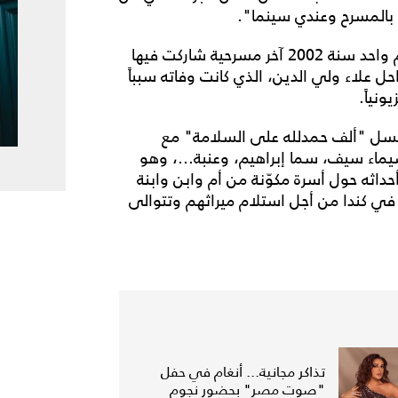
بالمسرح وعندي سينما".
وتُعدّ مسرحية "لما بابا ينام" التي تم عرضها لمدة عام واحد سنة 2002 آخر مسرحية شاركت فيها
 علاء ولي الدين، الذي كانت وفاته سبباً
نياً.
را شاركت في موسم رمضان 2023 بمسلسل "ألف حمدلله على السلامة" مع
شيماء سيف، سما إبراهيم، وعنبة...، وهو
حداثه حول أسرة مكوّنة من أم وابن وابنة
ي كندا من أجل استلام ميراثهم وتتوالى
تذاكر مجانية... أنغام في حفل
"صوت مصر" بحضور نجوم