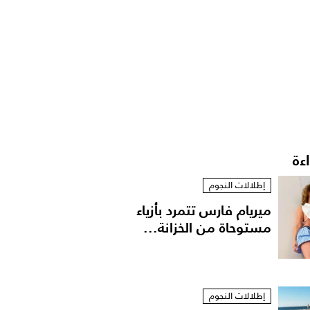
اءة
إطلالات النجوم
ميريام فارس تتمرد بأزياء
مستوحاة من الخزانة...
إطلالات النجوم