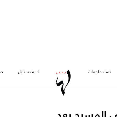
نساء ملهمات
لايف ستايل
صح
لى المسرح بعد