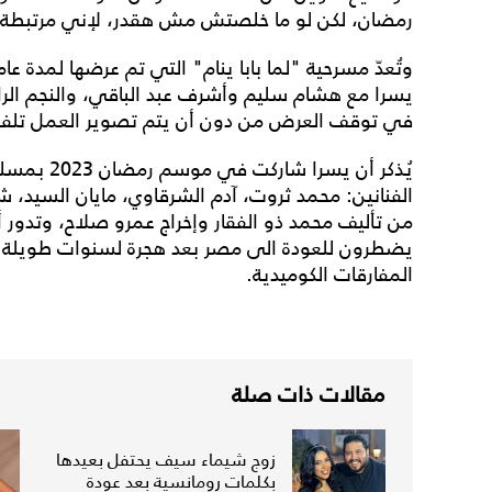
رمضان، لكن لو ما خلصتش مش هقدر، لإني مرتبطة 
يسرا مع هشام سليم وأشرف عبد الباقي، والنجم الراحل
في توقف العرض من دون أن يتم تصوير العمل تلفزيو
يُذكر أن يس
الفنانين: محمد ثروت، آدم الشرقاوي، مايان السيد، 
من تأليف محمد ذو الفقار وإخراج عمرو صلاح، وتدور أ
يضطرون للعودة الى مصر بعد هجرة لسنوات طويلة ف
المفارقات الكوميدية.
مقالات ذات صلة
زوج شيماء سيف يحتفل بعيدها
بكلمات رومانسية بعد عودة