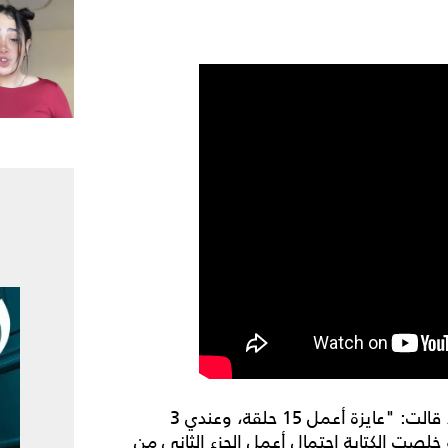
وعن احتمال مشاركتها في الموسم الرمضاني 2024، قالت: "عايزة أعمل 15 حلقة، وعندي 3
صت الكتابة احتمال أعمل الجزء الثاني من