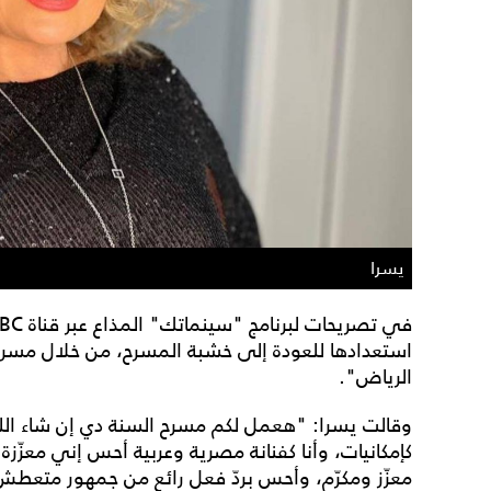
يسرا
استعدادها للعودة إلى خشبة المسرح، من خلال مس
الرياض".
وقالت يسرا: "هعمل لكم مسرح السنة دي إن شاء الله
كإمكانيات، وأنا كفنانة مصرية وعربية أحس إني معزّزة
معزّز ومكرّم، وأحس بردّ فعل رائع من جمهور متعط