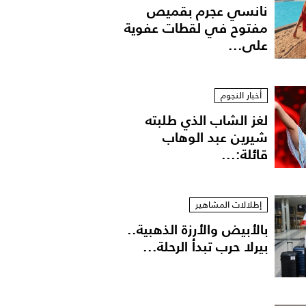
نانسي عجرم بقميص
مفتوح في لقطات عفوية
على...
أخبار النجوم
لغز الشاب الذي طلبته
شيرين عبد الوهاب
قائلة:...
إطلالات المشاهير
بالأبيض والأرزة الذهبية..
بيرلا حرب تبدأ الرحلة...