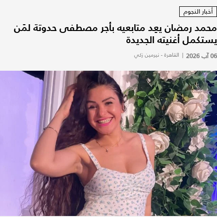
أخبار النجوم
محمد رمضان يعِد متابعيه بأجر مصطفى حدوتة لمَن
يستكمل أغنيته الجديدة
06 آب 2026
|
القاهرة - نيرمين زكي