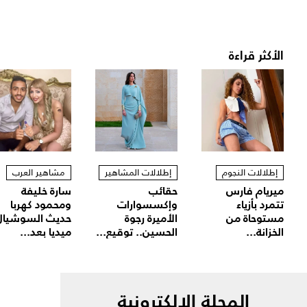
الأكثر قراءة
إطلالات النجوم
إطلالات المشاهير
مشاهير العرب
ميريام فارس
حقائب
سارة خليفة
تتمرد بأزياء
وإكسسوارات
ومحمود كهربا
مستوحاة من
الأميرة رجوة
حديث السوشيال
الخزانة...
الحسين.. توقيع...
ميديا بعد...
المجلة الالكترونية