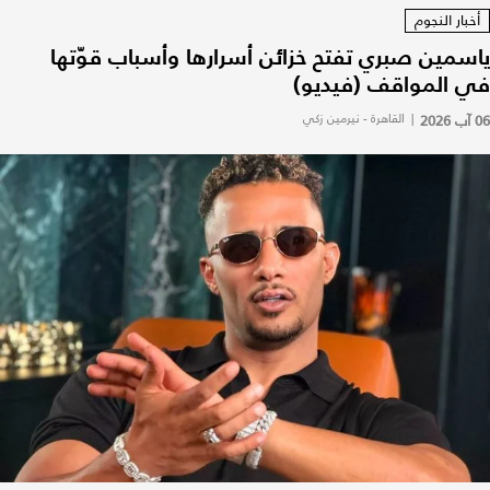
أخبار النجوم
ياسمين صبري تفتح خزائن أسرارها وأسباب قوّتها
في المواقف (فيديو)
06 آب 2026
|
القاهرة - نيرمين زكي