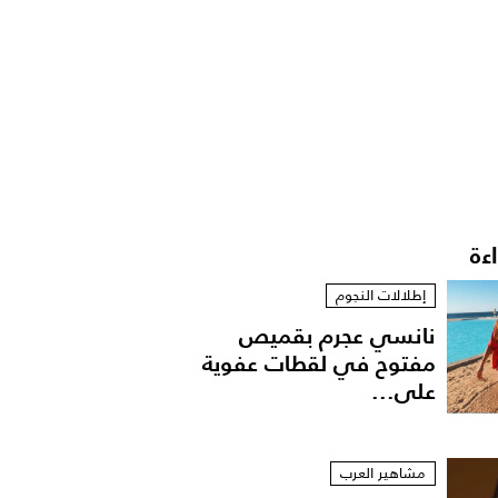
اءة
إطلالات النجوم
نانسي عجرم بقميص
مفتوح في لقطات عفوية
على...
مشاهير العرب