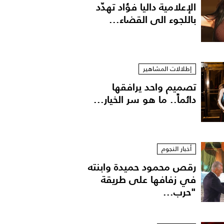
الإعلامية داليا فؤاد تهدّد
باللجوء الى القضاء...
إطلالات المشاهير
تصميم واحد يرافقها
دائماً.. ما هو سر الخيار...
أخبار النجوم
رقص محمود حميدة وابنته
في زفافها على طريقة
"حرب...