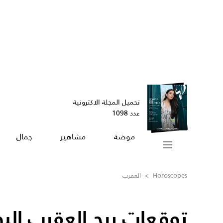
تحميل المجلة الاكترونية
عدد 1098
موضة
مشاهير
جمال
Horoscopes
>
العقرب
توقعات برج العقرب الي