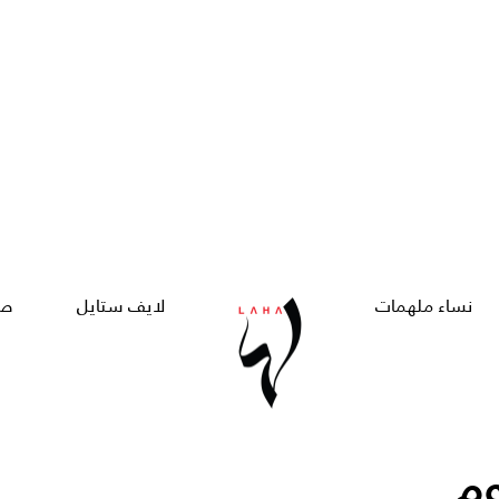
نساء ملهمات
لايف ستايل
صح
وم