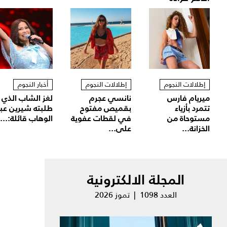
إطلالات النجوم
إطلالات النجوم
أخبار النجوم
ميريام فارس
نانسي عجرم
لغز الشاب الذي
تتمرد بأزياء
بقميص مفتوح
طلبته شيرين عب
مستوحاة من
في لقطات عفوية
الوهاب قائلة:...
الخزانة...
على...
المجلة الالكترونية
العدد 1098 | تموز 2026