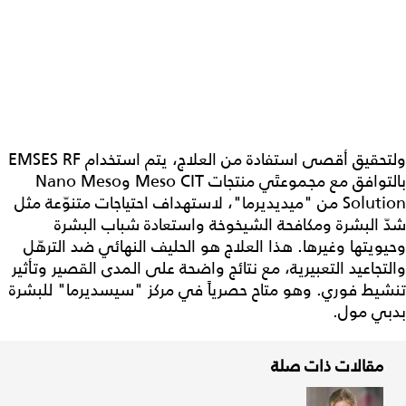
ولتحقيق أقصى استفادة من العلاج، يتم استخدام EMSES RF
بالتوافق مع مجموعتَي منتجات Meso CIT وNano Meso
Solution من "ميديديرما"، لاستهداف احتياجات متنوّعة مثل
شدّ البشرة ومكافحة الشيخوخة واستعادة شباب البشرة
وحيويتها وغيرها. هذا العلاج هو الحليف النهائي ضد الترهّل
والتجاعيد التعبيرية، مع نتائج واضحة على المدى القصير وتأثير
تنشيط فوري. وهو متاح حصرياً في مركز "سيسديرما" للبشرة
بدبي مول.
مقالات ذات صلة