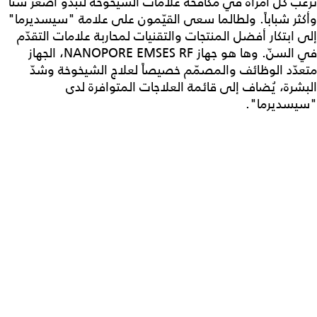
ترغب كل امرأة في مكافحة علامات الشيخوخة لتبدو أصغر سنّاً
وأكثر شباباً. ولطالما سعى القيّمون على علامة "سيسديرما"
إلى ابتكار أفضل المنتجات والتقنيات لمحاربة علامات التقدّم
في السنّ. وها هو جهاز NANOPORE EMSES RF، الجهاز
متعدّد الوظائف والمصمّم خصيصاً لعلاج الشيخوخة وشدّ
البشرة، يُضاف إلى قائمة العلاجات المتوافرة لدى
"سيسديرما".