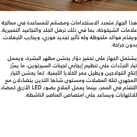
هذا الجهاز متعدد الاستخدامات ومصمّم للمساعدة في معالجة
علامات الشيخوخة، بما في ذلك ترهل الجلد والتجاعيد التعبيرية.
ويقدّم فوائد ملحوظة وله تأثير تجديد فوري، ويحارب الترهلات
بدون جراحة.
يشتمل الجهاز على تحفيز دوّار يحسّن مظهر البشرة، ويعمل
تيار التردّدات على تنظيم إيجابي لجينات السيرتوين، ما يعزّز
إنتاج الكولاجين ويطيل عمر الخلايا الليفية. كما يحسّن التيار
المجهري كتلة العضلات ومستوى شدّها اللذين يتضاءلان مع
التقدّم في العمر، بينما يعمل العلاج بضوء LED الأزرق كمضاد
للالتهابات ويساعد على امتصاص العناصر الناشطة.