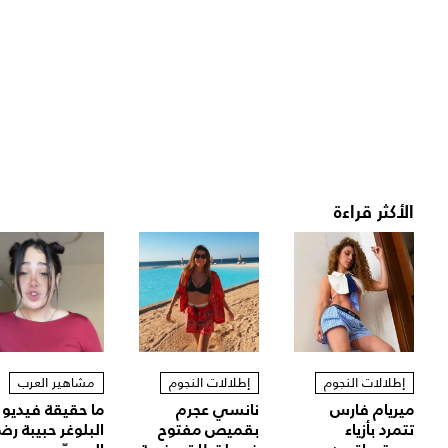
الأكثر قراءة
إطلالات النجوم
إطلالات النجوم
مشاهير العرب
ميريام فارس
نانسي عجرم
ما حقيقة فيديو
تتمرد بأزياء
بقميص مفتوح
البلوغر حبيبة رض