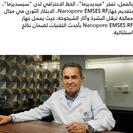
بالفعل، تفخر "ميديديرما"، الخط الاحترافي لدى "سيسديرما"،
بتقديم جهازNanopore EMSES RF، الابتكار الثوري في مجال
معالجة ترهّل البشرة وآثار الشيخوخة، حيث يعمل جهاز
Nanopore EMSES RF بأحدث التقنيات لضمان نتائج
استثنائية.