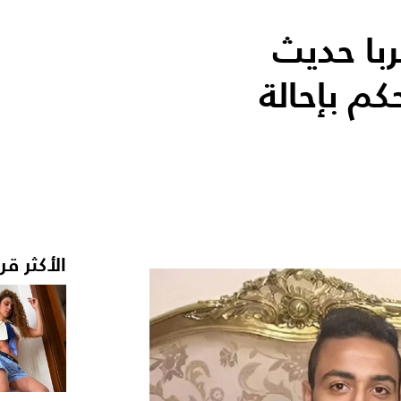
با حديث
كم بإحالة
الأكثر قر