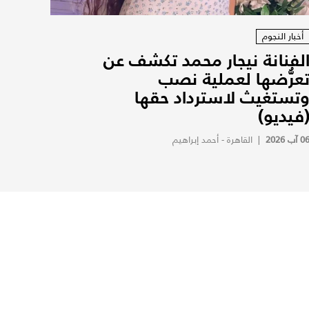
أخبار النجوم
لفنانة نيجار محمد تكشف عن
عرُّضها لعملية نصب
تستغيث لاسترداد حقها
فيديو)
0 آب 2026
|
القاهرة - أحمد إبراهيم