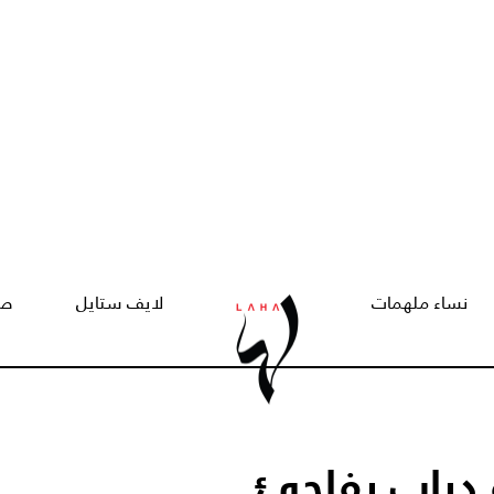
نساء ملهمات
لايف ستايل
صح
و دياب يفاجئ