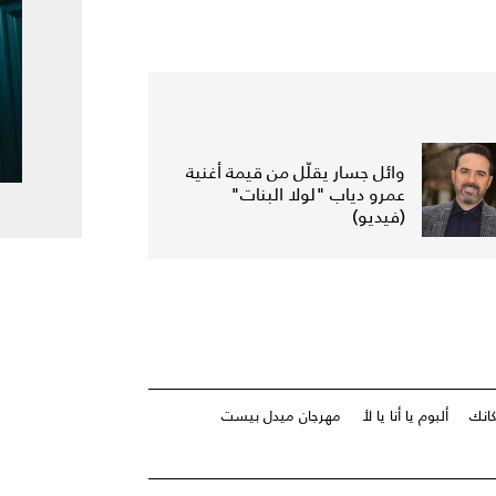
وائل جسار يقلّل من قيمة أغنية
عمرو دياب "لولا البنات"
(فيديو)
كانك
ألبوم يا أنا يا لأ
مهرجان ميدل بيست