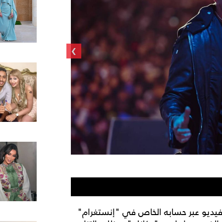
›
عمرو دياب في حفل س
فيديو عبر حسابه الخاص في "إنستغرام"