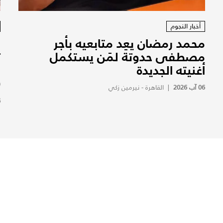
أخبار النجوم
محمد رمضان يعِد متابعيه بأجر
ا
مصطفى حدوتة لمَن يستكمل
ت
أغنيته الجديدة
و
(
06 آب 2026
|
القاهرة - نيرمين زكي
6