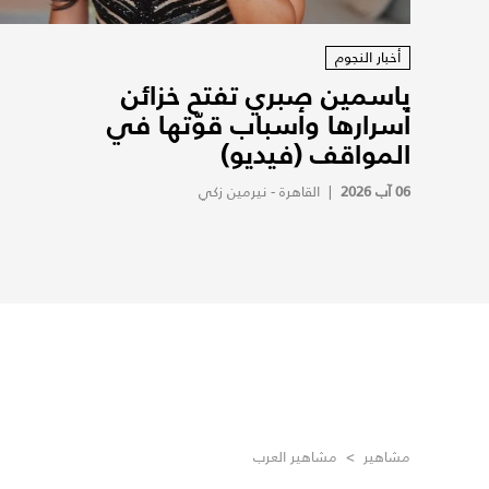
أخبار النجوم
ياسمين صبري تفتح خزائن
أسرارها وأسباب قوّتها في
المواقف (فيديو)
06 آب 2026
|
القاهرة - نيرمين زكي
مشاهير
>
مشاهير العرب