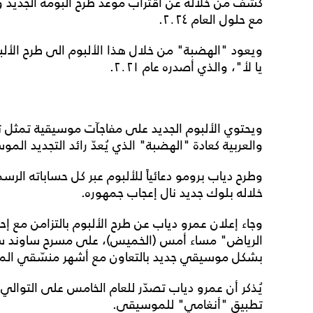
كشف من خلاله عن اقتراب موعد طرح ألبومه الجديد و
مع حلول العام ٢٠٢٤.
ويعود "الهضبة" من خلال هذا الألبوم الى طرح الألبومات
يا لأ"، والذي أصدره عام ٢٠٢١.
ويحتوي الألبوم الجديد على مفاجآت موسيقية تمثل ت
والعربية كعادة "الهضبة" الذي يُعدّ رائد التجديد ا
وطرح دياب برومو دعائياً للألبوم عبر كل حساباته ال
خلاله بلوك جديد نال إعجاب جمهوره.
وجاء إعلان عمرو دياب عن طرح الألبوم بالتزامن مع إح
الرياض" مساء أمس (الخميس)، على مسرح ساوند ستور
بشكل موسيقي جديد بالتعاون مع أشهر منسّقي الم
يُذكر أن عمرو دياب تصدّر للعام الخامس على التوالي قا
تطبيق "أنغامي" للموسيقى.