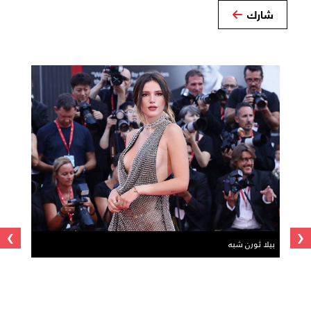
شارك
›
‹
بيلا ثورن شبه