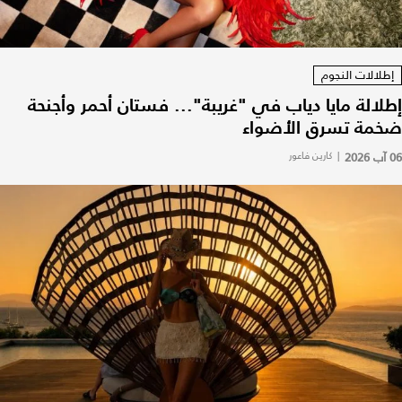
إطلالات النجوم
إطلالة مايا دياب في "غريبة"... فستان أحمر وأجنحة
ضخمة تسرق الأضواء
06 آب 2026
|
كارين فاعور