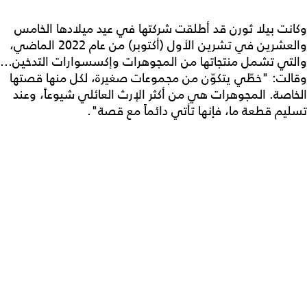
وكانت بيلا ثورن قد أطلقت شركتها في عيد ميلادها الخامس
والعشرين في تشرين الأول (أكتوبر) من عام 2022 الماضي،
والتي تشمل منتجاتها من المجوهرات وإكسسوارات التدخين...
وقالت: "خطّي يتكوّن من مجموعات صغيرة، لكل منها قصتها
الخاصة. المجوهرات هي من أكثر الإرث العائلي شيوعاً، وعند
تسليم قطعة ما، فإنها تأتي دائماً مع قصة".