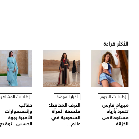
الأكثر قراءة
إطلالات النجوم
أخبار الموضة
إطلالات المشاهير
ميريام فارس
الترف المحافظ:
حقائب
تتمرد بأزياء
فلسفة المرأة
وإكسسوارات
مستوحاة من
السعودية في
الأميرة رجوة
الخزانة...
عالم...
الحسين.. توقيع.