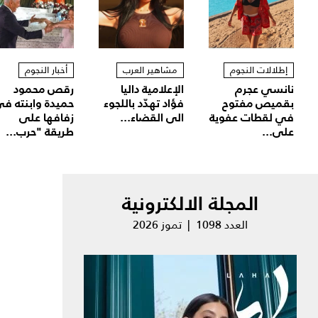
إطلالات النجوم
مشاهير العرب
أخبار النجوم
نانسي عجرم
الإعلامية داليا
رقص محمود
بقميص مفتوح
فؤاد تهدّد باللجوء
حميدة وابنته ف
في لقطات عفوية
الى القضاء...
زفافها على
على...
طريقة "حرب...
المجلة الالكترونية
العدد 1098 | تموز 2026