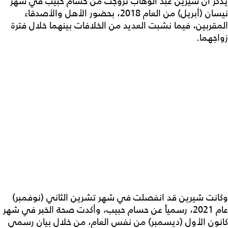
يُذكر أن شيرين عبد الوهاب تزوّجت من حسام حبيب في شهر
نيسان (أبريل) من العام 2018، بحضور الأهل والأصدقاء
المقربين، فيما نشبت العديد من الخلافات بينهما خلال فترة
زواجهما.
وكانت شيرين قد انفصلت في شهر تشرين الثاني (نوفمبر)
عام 2021، رسمياً عن حسام حبيب، وأكدت صحة الخبر في شهر
كانون الأول (ديسمبر) من نفس العام، من خلال بيان رسمي