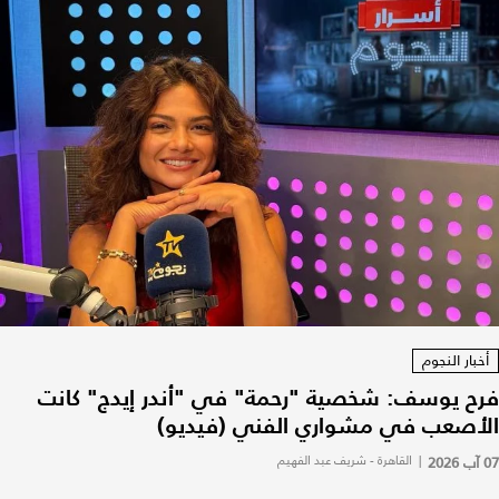
أخبار النجوم
فرح يوسف: شخصية "رحمة" في "أندر إيدج" كانت
الأصعب في مشواري الفني (فيديو)
07 آب 2026
|
القاهرة - شريف عبد الفهيم