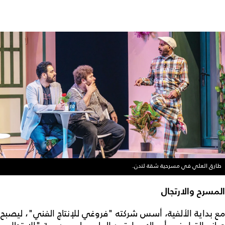
طارق العلي في مسرحية شقة لندن.
المسرح والارتجال
مع بداية الألفية، أسس شركته "فروغي للإنتاج الفني"، ليصبح