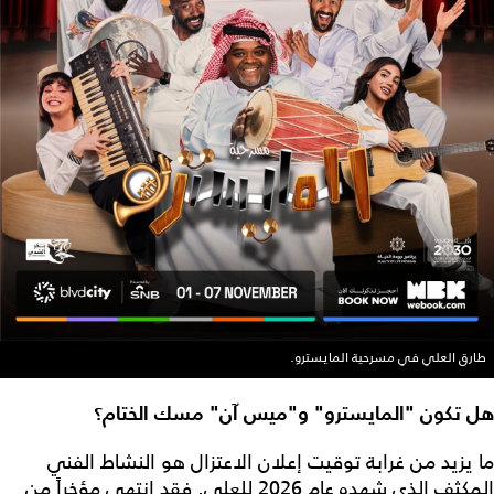
طارق العلي في مسرحية المايسترو.
هل تكون "المايسترو" و"ميس آن" مسك الختام؟
ما يزيد من غرابة توقيت إعلان الاعتزال هو النشاط الفني
المكثف الذي شهده عام 2026 للعلي. فقد انتهى مؤخراً من