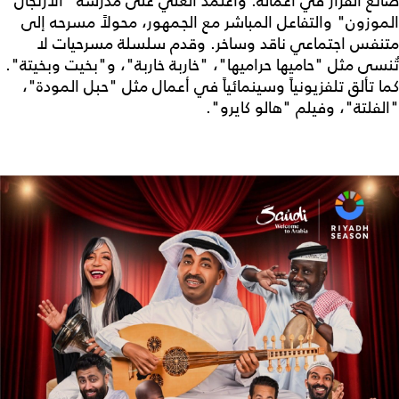
صانع القرار في أعماله. واعتمد العلي على مدرسة "الارتجال
الموزون" والتفاعل المباشر مع الجمهور، محولاً مسرحه إلى
متنفس اجتماعي ناقد وساخر. وقدم سلسلة مسرحيات لا
تُنسى مثل "حاميها حراميها"، "خاربة خاربة"، و"بخيت وبخيتة".
كما تألق تلفزيونياً وسينمائياً في أعمال مثل "حبل المودة"،
"الفلتة"، وفيلم "هالو كايرو".