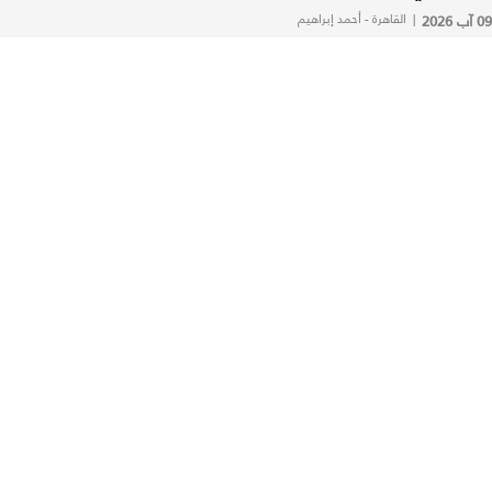
09 آب 2026
|
القاهرة - أحمد إبراهيم
أخبار النجوم
توفيق عبد الحميد يكشف تطورات حالته الصحية:
أجلس على كرسي متحرك (فيديو)