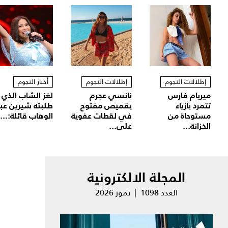
إطلالات النجوم
إطلالات النجوم
أخبار النجوم
ميريام فارس
نانسي عجرم
لغز الشاب الذي
تتمرد بأزياء
بقميص مفتوح
طلبته شيرين عب
مستوحاة من
في لقطات عفوية
الوهاب قائلة:...
الخزانة...
على...
المجلة الالكترونية
العدد 1098 | تموز 2026