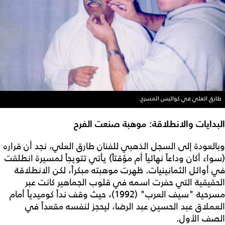
طارق العلي في كواليس المسرح.
البدايات والانطلاقة: موهبة صنعت الفرح
وبالعودة إلى السجل الذهبي للفنان طارق العلي، نجد أن قراره
(سواء أكان وداعاً نهائياً أم مؤقتاً) يأتي تتويجاً لمسيرة انطلقت
في أوائل الثمانينيات. ظهرت موهبته مبكراً، لكن الانطلاقة
الحقيقية التي حفرت اسمه في قلوب الجماهير كانت عبر
مسرحية "سيف العرب" (1992)، حيث وقف نداً كوميدياً أمام
العملاق عبد الحسين عبد الرضا، ليحجز لنفسه مقعداً في
الصف الأول.