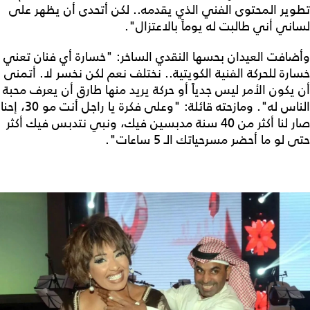
تطوير المحتوى الفني الذي يقدمه.. لكن أتحدى أن يظهر على
لساني أني طالبت له يوماً بالاعتزال".
وأضافت العيدان بحسها النقدي الساخر: "خسارة أي فنان تعني
خسارة للحركة الفنية الكويتية.. نختلف نعم لكن نخسر لا. أتمنى
أن يكون الأمر ليس جدياً أو حركة يريد منها طارق أن يعرف محبة
الناس له". ومازحته قائلة: "وعلى فكرة يا راجل أنت مو 30، إحنا
صار لنا أكثر من 40 سنة مدبسين فيك، ونبي نتدبس فيك أكثر
حتى لو ما أحضر مسرحياتك الـ 5 ساعات".