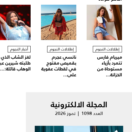
إطلالات النجوم
إطلالات النجوم
أخبار النجوم
ميريام فارس
نانسي عجرم
لغز الشاب الذي
تتمرد بأزياء
بقميص مفتوح
طلبته شيرين عب
مستوحاة من
في لقطات عفوية
الوهاب قائلة:...
الخزانة...
على...
المجلة الالكترونية
العدد 1098 | تموز 2026