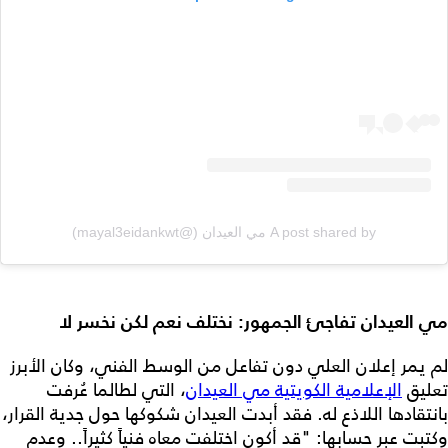
A post shared by مي العيدان (@mayal3eidankwt)
مي العيدان تفاجئ الجمهور: نختلف نعم لكن نخسر لا
لم يمر إعلان العلي دون تفاعل من الوسط الفني، وكان الأبرز
تعليق
الإعلامية الكويتية مي العيدان
، التي لطالما عُرفت
بانتقادها اللاذع له. فقد أبدت العيدان شكوكها حول جدية القرار،
وكتبت عبر حسابها: "قد أكون اختلفت معاه فنياً كثيراً.. وعدم