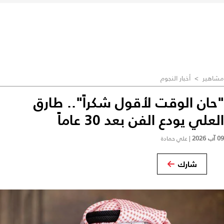
مشاهير
>
أخبار النجوم
"حان الوقت لأقول شكراً".. طارق
العلي يودع الفن بعد 30 عاماً
09 آب 2026
|
علي حمادة
شارك