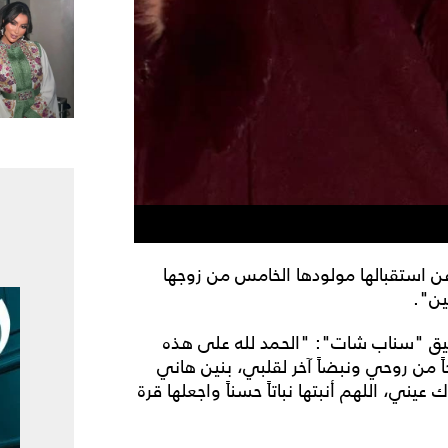
عن استقبالها مولودها الخامس من زوجها
ين".
بيق "سناب شات": "الحمد لله على هذه
ً من روحي ونبضاً آخر لقلبي، بنين هاني
ني، اللهم أنبتها نباتاً حسناً واجعلها قرة