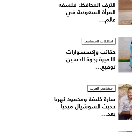
الترف المحافظ: فلسفة
المرأة السعودية في
عالم...
إطلالات المشاهير
حقائب وإكسسوارات
الأميرة رجوة الحسين..
توقيع...
مشاهير العرب
سارة خليفة ومحمود كهربا
حديث السوشيال ميديا
بعد...