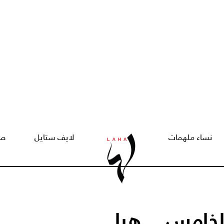
نساء ملهمات
لايف ستايل
صح
لخامس... هيا