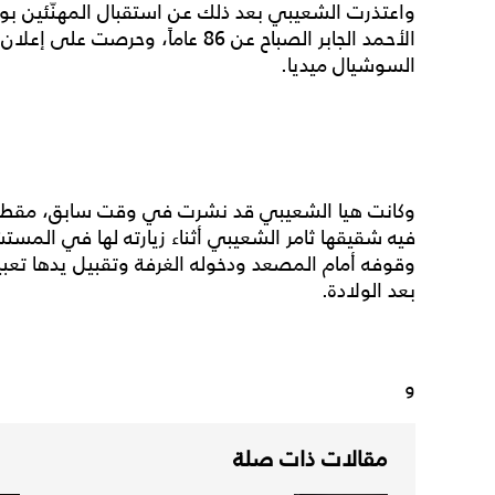
واعتذرت الشعيبي بعد ذلك عن استقبال المهنّئين بول
الأحمد الجابر الصباح عن 86 عاماً، 
السوشيال ميديا.
وكانت هيا الشعيبي قد نشرت في وقت سابق، مقطع 
فيه شقيقها ثامر الشعيبي أثناء زيارته لها في المست
وقوفه أمام المصعد ودخوله الغرفة وتقبيل يدها تعبير
بعد الولادة.
و
مقالات ذات صلة