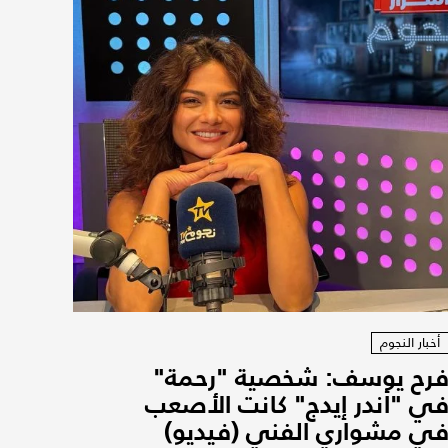
أخبار النجوم
رح يوسف: شخصية "رحمة"
ي "أندر إيدج" كانت الأصعب
ي مشواري الفني (فيديو)