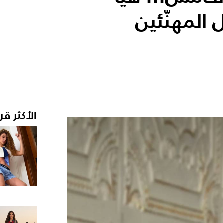
المهنّئين
الأكثر قر