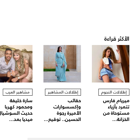
الأكثر قراءة
إطلالات النجوم
إطلالات المشاهير
مشاهير العرب
ميريام فارس
حقائب
سارة خليفة
تتمرد بأزياء
وإكسسوارات
ومحمود كهربا
مستوحاة من
الأميرة رجوة
حديث السوشيال
الخزانة...
الحسين.. توقيع...
ميديا بعد...