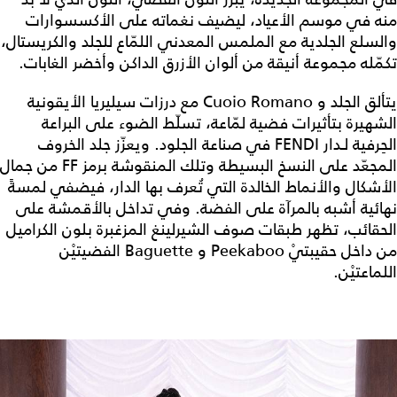
منه في موسم الأعياد، ليضيف نغماته على الأكسسوارات
والسلع الجلدية مع الملمس المعدني اللمّاع للجلد والكريستال،
تكمّله مجموعة أنيقة من ألوان الأزرق الداكن وأخضر الغابات.
يتألق الجلد و Cuoio Romano مع درزات سيليريا الأيقونية
الشهيرة بتأثيرات فضية لمّاعة، تسلّط الضوء على البراعة
الحِرفية لـدار FENDI في صناعة الجلود. ويعزّز جلد الخروف
المجعّد على النسخ البسيطة وتلك المنقوشة برمز FF من جمال
الأشكال والأنماط الخالدة التي تُعرف بها الدار، فيضفي لمسةً
نهائية أشبه بالمرآة على الفضة. وفي تداخل بالأقمشة على
الحقائب، تظهر طبقات صوف الشيرلينغ المزغبرة بلون الكراميل
من داخل حقيبتيْ Peekaboo و Baguette الفضيتيْن
اللماعتيْن.