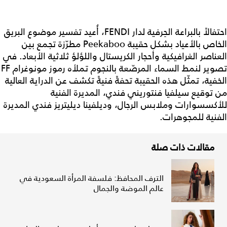
احتفالاً بالبراعة الحِرفية لدار FENDI، أُعيد تفسير موضوع البريق
الخاص بالأعياد بشكل حقيبة Peekaboo مطرّزة تجمع بين
العناصر الغرافيكية وأحجار الكريستال واللؤلؤ ثلاثية الأبعاد. في
تصوير لنمط السماء المرصّعة بالنجوم تملأه رموز مونوغرام FF
الخفية، تمثّل هذه الحقيبة تحفةً فنيةً تكشف عن الدراية العالية
من توقيع سيلفيا فنتوريني فندي، المديرة الفنية
للأكسسوارات وملابس الرجال، وديلفينا ديليتريز فندي المديرة
الفنية للمجوهرات.
مقالات ذات صلة
الترف المحافظ: فلسفة المرأة السعودية في
عالم الموضة والجمال