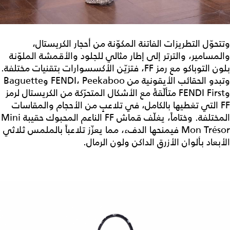
وتتحوّل التطريزات الفاتنة المكوّنة من أحجار الكريستال،
والمسامير، والترتر إلى إطار مثالي للجلود والأقمشة الملوّنة
بلون التوباكو مع رمز FF، فتزيّن الأكسسوارات بتقنيات مختلفة.
وتبدو الحقائب الأيقونية من FENDI، Peekaboo وBaguette
وFENDI First متألّقةً مع الأشكال المتحرّكة من الكريستال لرمز
FF التي تغطيها بالكامل، في تلاعبٍ من الأحجام والمقاسات
المختلفة. وختاماً، يغلّف قماش FF الناعم المحبوك حقيبة Mini
Mon Trésor فيمنحها الدفء، مما يعزّز تلاعباً بالملمس ثلاثي
الأبعاد بألوان الأزرق الداكن ولون الرمال.