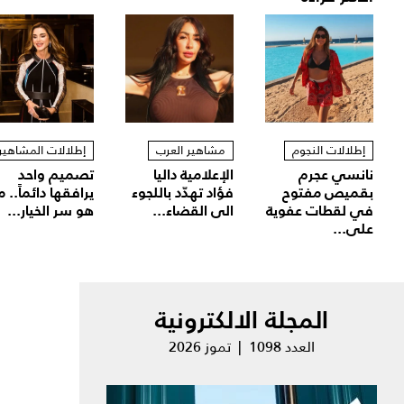
إطلالات النجوم
مشاهير العرب
إطلالات المشاهير
نانسي عجرم
الإعلامية داليا
تصميم واحد
بقميص مفتوح
فؤاد تهدّد باللجوء
يرافقها دائماً.. م
في لقطات عفوية
الى القضاء...
هو سر الخيار...
على...
المجلة الالكترونية
العدد 1098 | تموز 2026