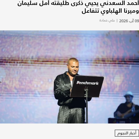
أحمد السعدني يحيي ذكرى طليقته أمل سليمان
وميرنا الهلباوي تتفاعل
09 آب 2026
|
علي حمادة
أخبار النجوم