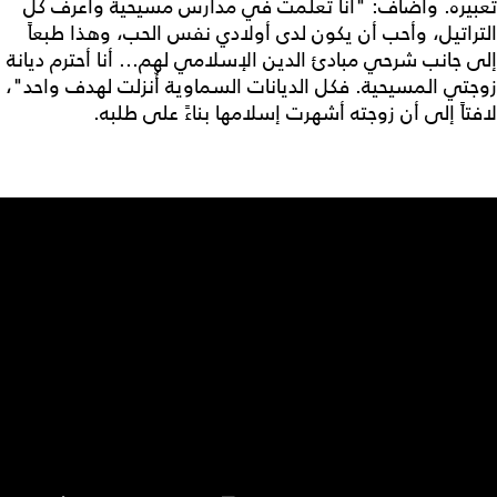
تعبيره. وأضاف: "أنا تعلّمت في مدارس مسيحية وأعرف كل
التراتيل، وأحب أن يكون لدى أولادي نفس الحب، وهذا طبعاً
إلى جانب شرحي مبادئ الدين الإسلامي لهم... أنا أحترم ديانة
زوجتي المسيحية. فكل الديانات السماوية أُنزلت لهدف واحد"،
لافتاً إلى أن زوجته أشهرت إسلامها بناءً على طلبه.