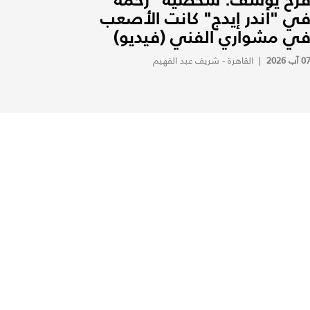
ي "أندر إيدج" كانت الأصعب
ي مشواري الفني (فيديو)
0 آب 2026
|
القاهرة - شريف عبد الفهيم