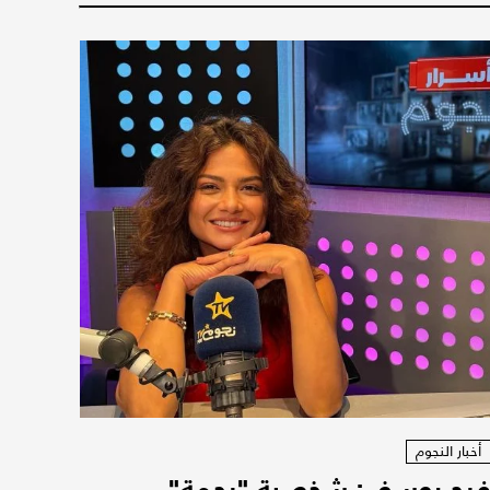
أخبار النجوم
رح يوسف: شخصية "رحمة"