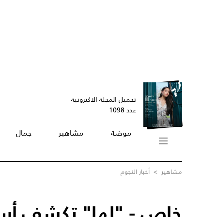
تحميل المجلة الاكترونية
عدد 1098
موضة
مشاهير
جمال
مشاهير
>
أخبار النجوم
خاص - "لها" تكشف أس