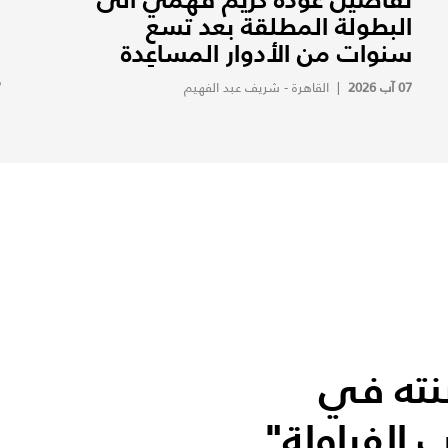
البطولة المطلقة بعد تسع
ف
سنوات من الأدوار المساعِدة
ف
07 آب 2026
|
القاهرة - شريف عبد الفهيم
7
نته في
 الفراولة"