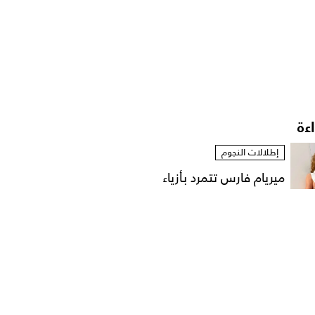
اءة
إطلالات النجوم
ميريام فارس تتمرد بأزياء
مستوحاة من الخزانة...
إطلالات النجوم
نانسي عجرم بقميص
مفتوح في لقطات عفوية