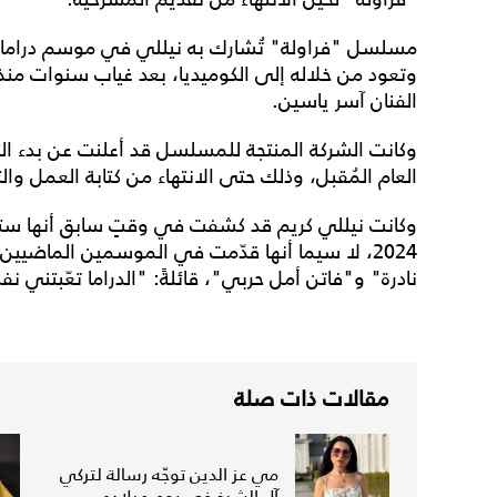
الفنان آسر ياسين.
وكانت الشركة المنتجة للمسلسل قد أعلنت عن بدء الت
العام المُقبل، وذلك حتى الانتهاء من كتابة العمل وال
وكانت نيللي كريم قد كشفت في وقتٍ سابق أنها ست
2024، لا سيما أنها قدّمت في الموسمين الماضيين
نادرة" و"فاتن أمل حربي"، قائلةً: "الدراما تعّبتني ن
مقالات ذات صلة
مي عز الدين توجّه رسالة لتركي
آل الشيخ في يوم ميلاده