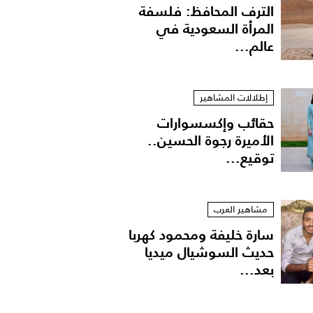
الترف المحافظ: فلسفة
المرأة السعودية في
عالم...
إطلالات المشاهير
حقائب وإكسسوارات
الأميرة رجوة الحسين..
توقيع...
مشاهير العرب
سارة خليفة ومحمود كهربا
حديث السوشيال ميديا
بعد...