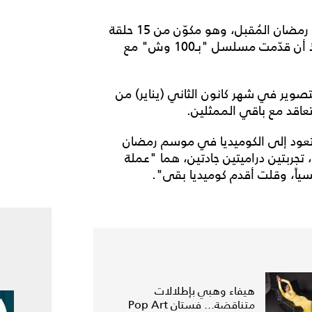
مسلسل "فراولة" تُشارك به نيللي في موسم دراما رمضان المُقبل، وهو مكوّن من 15 حلقة
وتعود من خلاله إلى الكوميديا، بعد غياب سنوات منذ أن قدّمت مسلسل "بـ100 وش" مع
صوير في شهر كانون الثاني (يناير) من
تعاقد مع باقي الممثلين.
عود إلى الكوميديا في موسم رمضان
، تجربتين دراميتين جادتين، هما "عملة
فسياً، وقلت أقدم كوميديا بقى".
هيفاء وهبي بإطلالات
متناقضة... فستان Pop Art