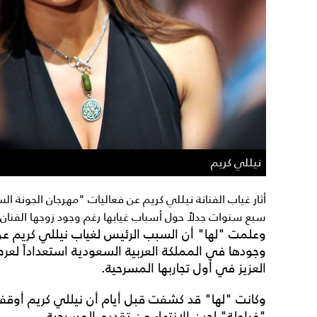
نيللي كريم
أثار غياب الفنانة نيللي كريم عن فعاليات "مهرجان الجونة ا
سبع سنوات جدلاً حول أسباب غيابها رغم وجود زوجها الفنا
وعلمت "لها" أن السبب الرئيس لغياب نيللي كريم عن
وجودها في المملكة العربية السعودية استعداداً لعر
العزيز في أول تجاربها المسرحية.
وكانت "لها" قد كشفت قبل أيام أن نيللي كريم أوق
"فراولة" لحين الانتهاء من تقديم المسرحية.