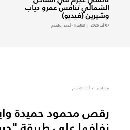
الشمالي تنافس عمرو دياب
وشيرين (فيديو)
07 آب 2026
|
القاهرة - أحمد إبراهيم
مشاهير
>
أخبار النجوم
رقص محمود حميدة واب
زفافها على طريقة "حرب