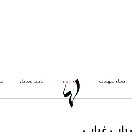
نساء ملهمات
لايف ستايل
صح
باب غياب