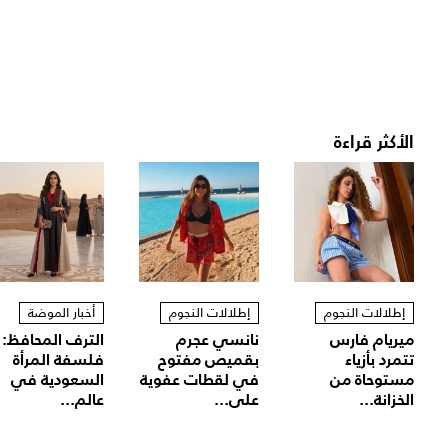
الأكثر قراءة
إطلالات النجوم
إطلالات النجوم
أخبار الموضة
ميريام فارس
نانسي عجرم
الترف المحافظ:
تتمرد بأزياء
بقميص مفتوح
فلسفة المرأة
مستوحاة من
في لقطات عفوية
السعودية في
الخزانة...
على...
عالم...