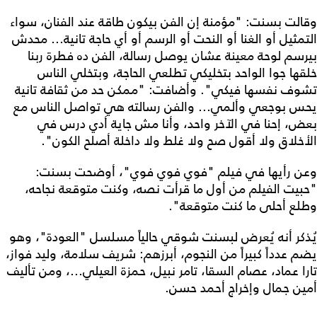
وقالت بسنت: "مؤمنة إن الفن بيكون طاقة عند الفنان، سواء
التمثيل أو الغنا أو النحت أو الرسم أو أي حاجة تانية... محدش
بيرسم لوحة معينة عشان يوصل رسالة، الفن ده فطرة ربنا
خلقها جوا الواحد بتخليكي تطلعي الحاجة، وبتخلي الناس
تشوف نفسها فيكي". وأضافت: "ممكن حد من ثقافة تانية
يحس بوجعي وألمي... والفن رسالته هي تواصل الناس مع
بعض، إحنا في الآخر واحد، وأنا مش جاية أدي درس في
الأخلاق ولا أقول صح ولا غلط ولا داخلة أصلح الكون".
وعن رأيها في فيلم "فوي فوي فوي"، أوضحت بسنت:
"حبيت الفيلم من أول ما قرأت نصه، وكنت متوقعة نجاحه،
وطلع أحلى ما كنت متوقعة".
يُذكر أنه يُعرض لبسنت شوقي حالياً مسلسل "العودة"، وهو
يضم عدداً كبيراً من النجوم، أبرزهم: شريف سلامة، وليد فواز،
تارا عماد، عصام السقا، تامر نبيل، حمزة العيلي...، ومن تأليف
أمين جمال وإخراج أحمد حسن.