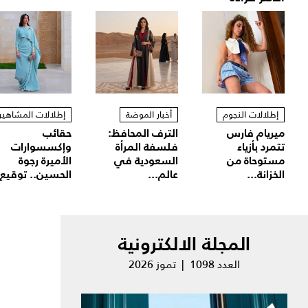
إطلالات النجوم
أخبار الموضة
إطلالات المشاهير
ميريام فارس
الترف المحافظ:
حقائب
تتمرد بأزياء
فلسفة المرأة
وإكسسوارات
مستوحاة من
السعودية في
الأميرة رجوة
الخزانة...
عالم...
الحسين.. توقيع.
المجلة الالكترونية
العدد 1098 | تموز 2026