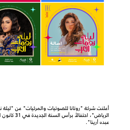
أعلنت شركة "روتانا للصوتيات والمرئيات" عن "ليل
الرياض"، احتف
عبده أرينا".