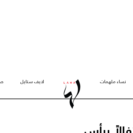
نساء ملهمات
لايف ستايل
صح
الاً برأس