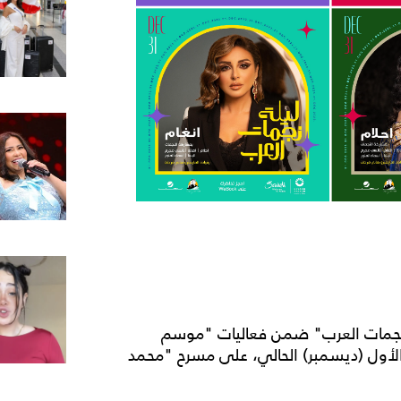
ة نجمات العرب" ضمن فعاليات "موسم
الاً برأس السنة الجديدة في 31 كانون الأول (ديسمبر) الحالي، على مسرح "محمد