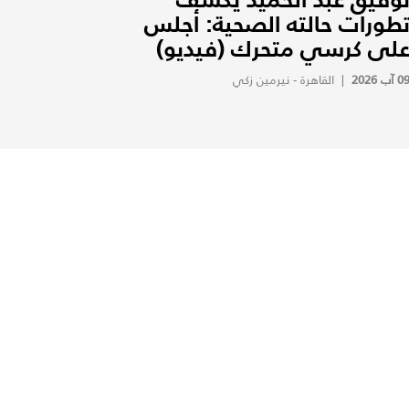
طورات حالته الصحية: أجلس
لى كرسي متحرك (فيديو)
0 آب 2026
|
القاهرة - نيرمين زكي