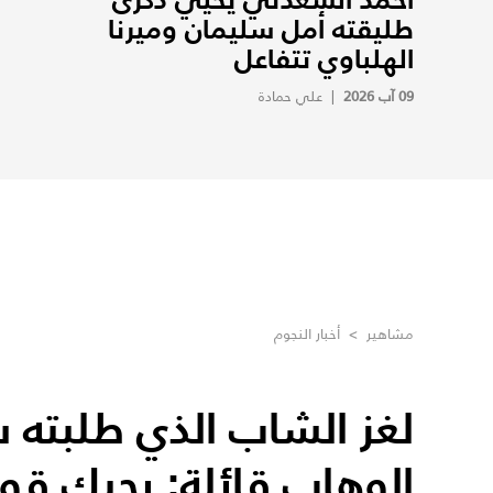
طليقته أمل سليمان وميرنا
الهلباوي تتفاعل
09 آب 2026
|
علي حمادة
مشاهير
>
أخبار النجوم
لغز الشاب الذي طلبته 
الوهاب قائلة: بحبك قو