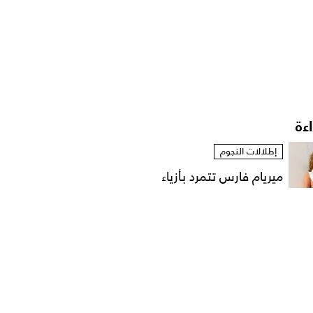
اءة
إطلالات النجوم
ميريام فارس تتمرد بأزياء
مستوحاة من الخزانة...
إطلالات النجوم
نانسي عجرم بقميص
مفتوح في لقطات عفوية