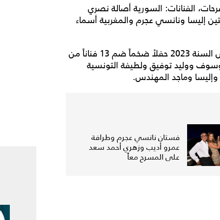
ات، الفنانات: السورية أصالة نصري
يتين إليسا ونانسي عجرم والمغربية أسماء
وكانت العاصمة السعودية الرياض قد أقامت ليلة رأس السنة 2023 حفلاً ضخماً ضم 13 فناناً من
ج وسوف ووليد توفيق ولطيفة التونسية
وإليسا وماجد المهندس.
فستان نانسي عجرم وطرافة
عمرو أديب وزهري أحمد سعد
على المسرح معاً