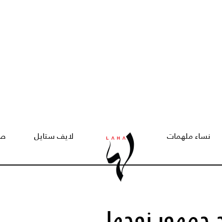
نساء ملهمات
لايف ستايل
صح
ح جمهور زوجها