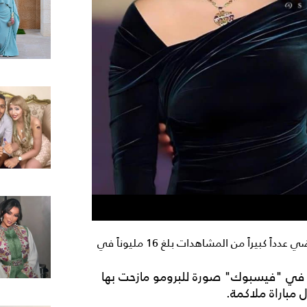
بمجرد عرضه، حقق برومو فيلم "الإسكندراني" لأحمد العوضي عدداً كبيراً من المشاهدات بلغ 16 مليوناً في
ص في "فيسبوك" صورة للبرومو مازحت بها
مباراة ملاكمة.