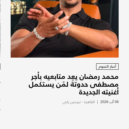
أخبار النجوم
محمد رمضان يعِد متابعيه بأجر
ا
مصطفى حدوتة لمَن يستكمل
ت
أغنيته الجديدة
و
(
06 آب 2026
|
القاهرة - نيرمين زكي
6