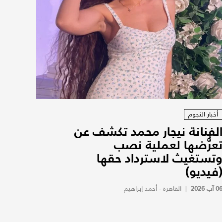
أخبار النجوم
لفنانة نيجار محمد تكشف عن
عرُّضها لعملية نصب
تستغيث لاسترداد حقها
فيديو)
0 آب 2026
|
القاهرة - أحمد إبراهيم