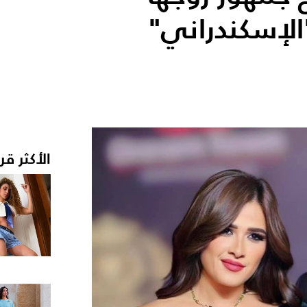
الإسكندراني"
الأكثر قر