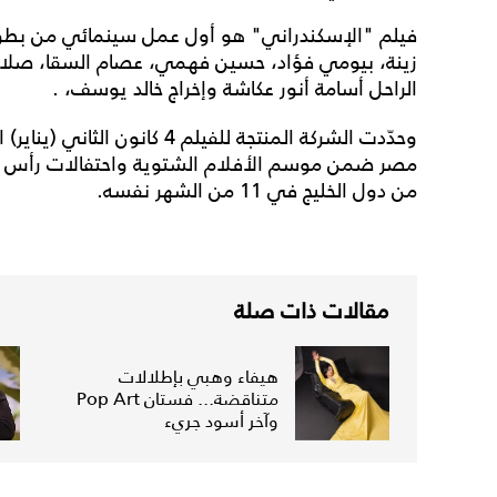
فيلم "الإسكندراني" هو أول عمل سينمائي من بطولة
زينة، بيومي فؤاد، حسين فهمي، عصام السقا، صلاح ع
الراحل أسامة أنور عكاشة وإخراج خالد يوسف، .
وحدّدت الشركة المنتجة للفيلم 4
مصر ضمن موسم الأفلام الشتوية واحتفالات رأس ال
من دول الخليج في 11 من الشهر نفسه.
مقالات ذات صلة
هيفاء وهبي بإطلالات
متناقضة... فستان Pop Art
وآخر أسود جريء