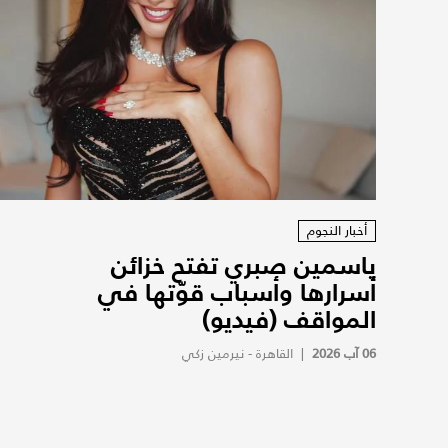
أخبار النجوم
ياسمين صبري تفتح خزائن
أسرارها وأسباب قوّتها في
المواقف (فيديو)
06 آب 2026
|
القاهرة - نيرمين زكي