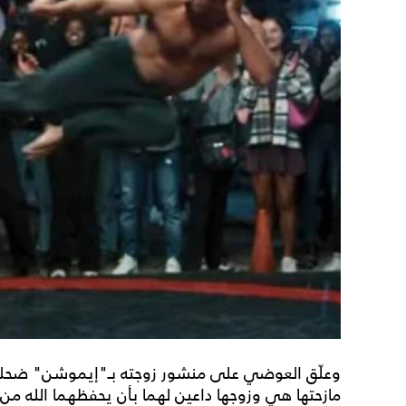
وعلّق العوضي على منشور زوجته بـ"إيموشن" ضحك، 
مازحتها هي وزوجها داعين لهما بأن يحفظهما الله من