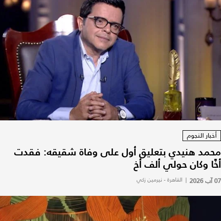
أخبار النجوم
محمد هنيدي بتعليق أول على وفاة شقيقه: فقدت
أخًا وكان حولي ألف أخ
07 آب 2026
|
القاهرة - نيرمين زكي