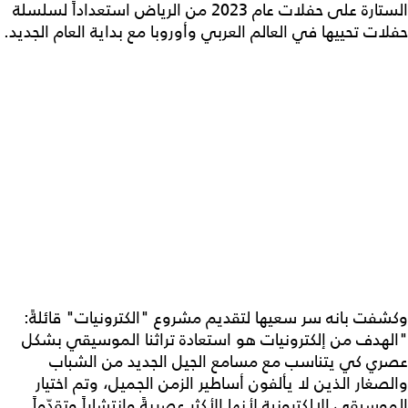
الستارة على حفلات عام 2023 من الرياض استعداداً لسلسلة
حفلات تحييها في العالم العربي وأوروبا مع بداية العام الجديد.
وكشفت بانه سر سعيها لتقديم مشروع "الكترونيات" قائلةً:
"الهدف من إلكترونيات هو استعادة تراثنا الموسيقي بشكل
عصري كي يتناسب مع مسامع الجيل الجديد من الشباب
والصغار الذين لا يألفون أساطير الزمن الجميل، وتم اختيار
الموسيقى الإلكترونية لأنها الأكثر عصريةً وانتشاراً وتقدّماً