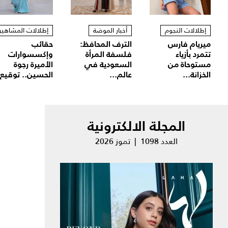
إطلالات النجوم
أخبار الموضة
إطلالات المشاهير
ميريام فارس
الترف المحافظ:
حقائب
تتمرد بأزياء
فلسفة المرأة
وإكسسوارات
مستوحاة من
السعودية في
الأميرة رجوة
الخزانة...
عالم...
الحسين.. توقيع.
المجلة الالكترونية
العدد 1098 | تموز 2026