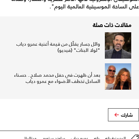
على الساحة الموسيقية العالمية اليوم".
مقالات ذات صلة
وائل جسار يقلّل من قيمة أغنية عمرو دياب
"لولا البنات" (فيديو)
بعد أن ظهرت في حفل محمد صلاح.. حسناء
الساحل تخطف الأضواء مع عمرو دياب
شارك
البحرينية بانه
بانه
عمرو دياب
ساوند ستورم
ميتاليكا