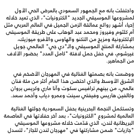
واحتفلت بانه مع الجمهور السعودي بالعرض الحي الأول
لمشروعها الموسيقي الجديد "الكترونيات"، الذي تعيد خلاله
إحياء أشهر روائع عمالقة الزمن الجميل في العالم العربي مثل
أم كلثوم وفيروز ومحمد عبد الوهاب على طريقة الموسيقى
الإلكترونية ومزيج من التكنو والهاوس والأفرو ميوزيك،
بمشاركة المنتج الموسيقي والـ"دي جي" العالمي جويل
غيرشوم، في حفل حمل لافتة "كامل العدد" بحضور الآلاف
من الجماهير.
ووضعت بانه بصمتها الغنائية في المهرجان الأضخم في
الشرق الأوسط والذي احتضن هذا العام أكثر من مئة فنان
عالمي، من بينهم ترافيس سكوت وآنا ماري وكريس بروان
وكالفين هاريس وفيفتي سينت وعمرو دياب وأحمد سعد.
وتستكمل النجمة البحرينية بحفل السعودية جولتها الغنائية
العالمية لمشروع "الكترونيات"، بعد آخر حفلاتها في العاصمة
البريطانية لندن، الذي قدّمت خلاله مشروعها الموسيقي
"جازيات" ضمن مشاركتها في "مهرجان لندن للجاز"، لتسدل