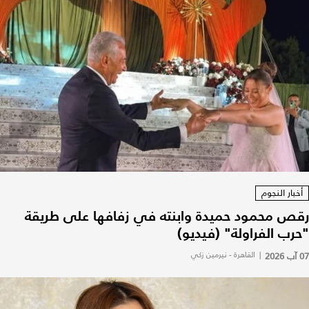
أخبار النجوم
رقص محمود حميدة وابنته في زفافها على طريقة
"حرب الفراولة" (فيديو)
07 آب 2026
|
القاهرة - نيرمين زكي