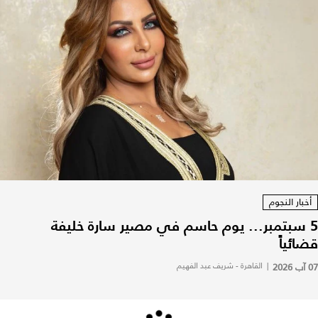
أخبار النجوم
5 سبتمبر... يوم حاسم في مصير سارة خليفة
قضائياً
07 آب 2026
|
القاهرة - شريف عبد الفهيم