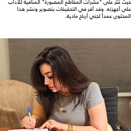
حيث عُثر على "عشرات المقاطع المصورة" المنافية للآداب
على أجهزته. وقد أقر في التحقيقات بتصوير ونشر هذا
المحتوى عمداً لجني أرباح مادية.