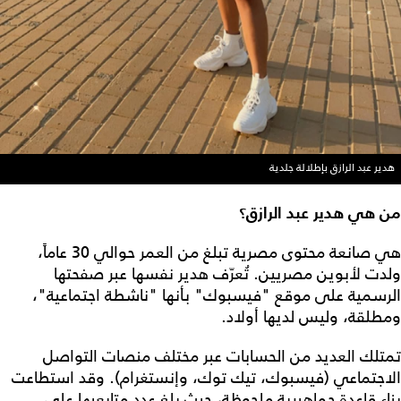
هدير عبد الرازق بإطلالة جلدية
من هي هدير عبد الرازق؟
هي صانعة محتوى مصرية تبلغ من العمر حوالي 30 عاماً،
ولدت لأبوين مصريين. تُعرّف هدير نفسها عبر صفحتها
الرسمية على موقع "فيسبوك" بأنها "ناشطة اجتماعية"،
ومطلقة، وليس لديها أولاد.
تمتلك العديد من الحسابات عبر مختلف منصات التواصل
الاجتماعي (فيسبوك، تيك توك، وإنستغرام). وقد استطاعت
بناء قاعدة جماهيرية ملحوظة، حيث بلغ عدد متابعيها على