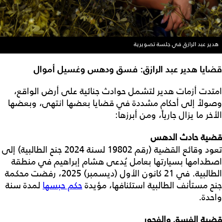
هدير عبد الرازق في جلسة تصويرية
قضايا هدير عبد الرازق: فسق ودهس وغسيل أموال
امتدت أزمات هدير لتشمل حوادث جنائية على أرض الواقع،
وصولاً إلى أحكام مشددة في قضايا بعضها انتهى، وبعضها
الأخر ما يزال جارياً، ومن أبرزها:
قضية حادث الدهس
تعود وقائع القضية (رقم 19802 لسنة 2024 جنح الطالبية) إلى
اصطدامها بسيارتها بعامل يُدعى هشام إبراهيم في منطقة
الطالبية. في 21 كانون الأول (ديسمبر) 2025، رفضت محكمة
جنح مستأنف الطالبية استئنافها، مؤيدة
حكم حبسها
لمدة سنة
واحدة.
قضية الفسق والفجور