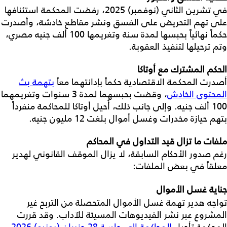
في تشرين الثاني (نوفمبر) 2025، رفضت المحكمة استئنافها
على تهم التحريض على الفسق ونشر مقاطع خادشة، وأصدرت
حكماً نهائياً بحبسها لمدة سنة وتغريمها 100 ألف جنيه مصري،
وتم ترحيلها لتنفيذ العقوبة.
الحكم المشترك مع أوتاكا
أصدرت المحكمة الاقتصادية حكماً بإدانتهما معاً
بتهمة بث
المحتوى الخادش
، وقضت بحبسهما لمدة 3 سنوات وتغريمهما
100 ألف جنيه. وإلى جانب ذلك، أُحيل أوتاكا للمحاكمة منفرداً
بتهم حيازة مخدرات وغسل أموال بلغت 12 مليون جنيه.
ملفات ما تزال قيد التداول في المحاكم
رغم صدور الأحكام السابقة، لا يزال الموقف القانوني لهدير
معلقاً في بعض الملفات:
جناية غسل الأموال
تواجه هدير تهمة غسل الأموال المتحصلة من التربح غير
المشروع عبر نشر الفيديوهات المسيئة للآداب. وقد قررت
المحكمة تأجيل
المحاكمة إلى جلسة 28 حزيران (يونيو) 2026
.