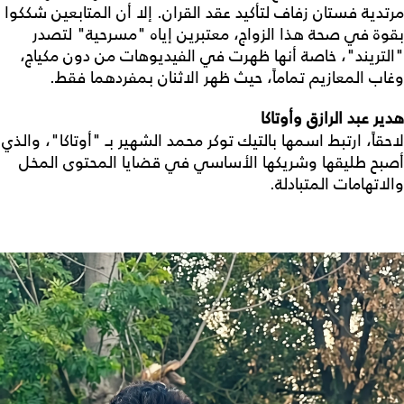
مرتدية فستان زفاف لتأكيد عقد القران. إلا أن المتابعين شككوا
بقوة في صحة هذا الزواج، معتبرين إياه "مسرحية" لتصدر
"التريند"، خاصة أنها ظهرت في الفيديوهات من دون مكياج،
وغاب المعازيم تماماً، حيث ظهر الاثنان بمفردهما فقط.
هدير عبد الرازق وأوتاكا
لاحقاً، ارتبط اسمها بالتيك توكر محمد الشهير بـ "أوتاكا"، والذي
أصبح طليقها وشريكها الأساسي في قضايا المحتوى المخل
والاتهامات المتبادلة.