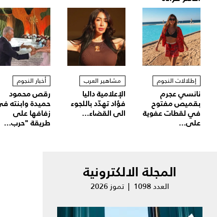
إطلالات النجوم
مشاهير العرب
أخبار النجوم
نانسي عجرم
الإعلامية داليا
رقص محمود
بقميص مفتوح
فؤاد تهدّد باللجوء
حميدة وابنته ف
في لقطات عفوية
الى القضاء...
زفافها على
على...
طريقة "حرب...
المجلة الالكترونية
العدد 1098 | تموز 2026