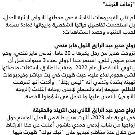
"زفاف التريند"
لم تكن الفيديوهات الخادشة هي محطتها الأولى لإثارة الجدل،
بل استخدمت تفاصيل حياتها الشخصية وزيجاتها كمادة دسمة
لجذب الانتباه وحصد المشاهدات:
زواج هدير عبد الرازق الأول فايز فتحي
تزوجت هدير من رجل يكبرها بـ 20 عاماً، يُدعى فايز فتحي، وهو
مدير ملهى ليلي. استمر هذا الزواج لمدة 3 سنوات قبل أن
ينتهي بالانفصال عام 2022. وعقب الطلاق، استغلت منصاتها
لشن هجوم لاذع عليه، حيث ظهرت في بث مباشر وفيديوهات
تهينه بشدة وتدعي أنه "ليس رجلاً". وأكدت أنها تعرضت
للظلم، متهمة إياه بالسماح لإحدى زوجاته الثلاث (الزوجة
الأولى) بالتعدي عليها والتدخل في شؤونها الخاصة.
زواج هدير عبد الرازق الثاني بين التريند والحقيقة
في نهاية عام 2023، أثارت هدير حالة من الجدل الواسع حول
زواجها من شاب يُدعى حمدي عاشور. أعلنت عن هذا الارتباط
من خلال عدة مقاطع فيديو على "تيك توك" ظهرت فيها