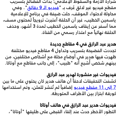
شرارة الأزمة والسقوط الإعلامي: بدأت الفضائح بتسريب
مقطع فيديو غير لائق عُرف بـ "
فيديو الـ 9 دقائق
". وفي
محاولة لاحتواء الموقف، حلت ضيفة في برنامج للإعلامية
ياسمين الخطيب، غير أن الحلقة اُعتبرت ترويجاً لمحتوى مسف،
مما أسفر عن إيقاف ياسمين الخطيب لمدة 3 أشهر، وحذف
الحلقة نهائياً مع اعتذار رسمي من القناة.
هدير عبد الرازق في 4 مقاطع جديدة
تجددت الفضيحة بتسريب وتداول 4 مقاطع فيديو مختلفة
ظهرت فيها هدير في أوضاع مخلة مع أشخاص مختلفين، من
بينهم شخص أُشيع أنه "طبيب"، إلى جانب مقاطع مع أوتاكا.
فيديوات غير منشورة لهدير عبد الرازق
كشفت التحقيقات لاحقاً أن هاتف هدير كان يحتوي على ما بين
7 إلى 11 مقطع فيديو
إضافياً لم تُنشر للعلن، وتم استخدامها
كورقة ابتزاز بين الأطراف المتورطة.
فيديوات هدير عبد الرازق في هاتف أوتاكا
التطور الأخطر حدث عند إلقاء القبض على طليقها "أوتاكا"،