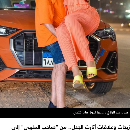
هدير عبد الرازق وزوجها الأول فايز فتحي
زيجات وعلاقات أثارت الجدل.. من "صاحب الملهى" إلى