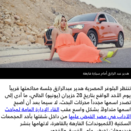
هدير عبد الرازق أمام سيارة فارهة
تنتظر البلوغر المصرية هدير عبدالرازق جلسة محاكمتها قريباً
يوم الأحد الواقع بتاريخ 28 حزيران (يونيو) الحالي، ما أدى إلى
تصدر اسمها مجدداً محركات البحث، لا سيما بعد أن أصبح
اسمها متداولاً بشكل واسع عقب
القاء الإدارة العامة لمباحث
الآداب في مصر القبض عليها
من داخل شقتها بأحد المجمعات
السكنية (الكمبوندات) الفارهة بالقاهرة، لاتهامها بنشر
فيديوهات تحرض على الفسق والفجور.