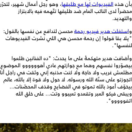
بأن هذه
الفيديوات لها مع طليقها
، وهو رجل أعمال شهير، لتحرّر
محضراً لدى النائب العام ضد طليقها تتّهمه فيه بالابتزاز
والتهديد.
و
استغلت هدير فيديو رحمة
محسن لتدافع عن نفسها بالقول:
"يلا بقا قولوا إن رحمة محسن هي اللي نشرت الفيديوهات
لنفسها".
وأضافت هدير متهكمةً على ما يحدث: "ده الفنانين طلعوا
بيصوّروا نفسهم وهما مع جوازتهم عادي أهوووووو الموضوع
مطلعش غريب ولا حاجة ولا كنت مذنبه إني وثقت في راجل أنا
اتجوزتو على سنّة الله ورسوله. لا حول ولا قوة إلا بالله، عالم
بيخوّف أعوذ بالله تموتو في الفضايح وقذف المحصّنات...
ويبقى فيكو العبر وتقعدو تعيبوو وتت... على خلق الله
اتفووووو".