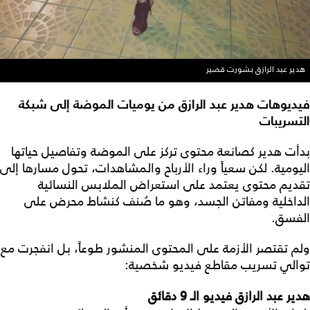
هدير عبد الرازق بشورت قصير
فيديوهات هدير عبد الرازق من يوميات الموضة إلى شبكة
التسريبات
بدأت هدير كصانعة محتوى تركز على الموضة وتفاصيل حياتها
اليومية. لكن سعياً وراء الأرباح والمشاهدات، تحول مسارها إلى
تقديم محتوى يعتمد على استعراض الملابس النسائية
الداخلية ومفاتن الجسد، وهو ما صُنف كنشاط محرض على
الفسق.
ولم تقتصر الأزمة على المحتوى المنشور طوعاً، بل انفجرت مع
توالي تسريب مقاطع فيديو شخصية:
هدير عبد الرازق فيديو الـ 9 دقائق