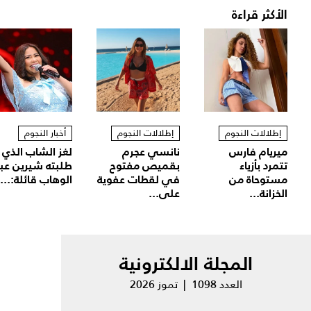
الأكثر قراءة
إطلالات النجوم
إطلالات النجوم
أخبار النجوم
ميريام فارس
نانسي عجرم
لغز الشاب الذي
تتمرد بأزياء
بقميص مفتوح
طلبته شيرين عب
مستوحاة من
في لقطات عفوية
الوهاب قائلة:...
الخزانة...
على...
المجلة الالكترونية
العدد 1098 | تموز 2026