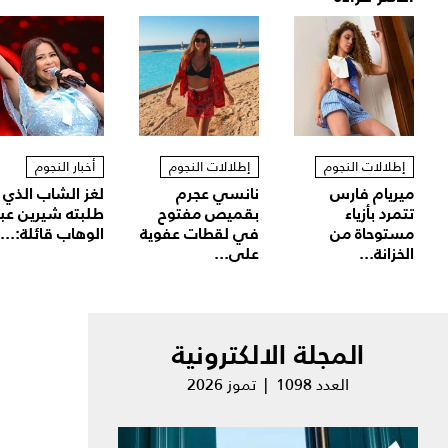
إطلالات النجوم
إطلالات النجوم
أخبار النجوم
ميريام فارس
نانسي عجرم
لغز الشاب الذي
تتمرد بأزياء
بقميص مفتوح
طلبته شيرين عب
مستوحاة من
في لقطات عفوية
الوهاب قائلة:...
الخزانة...
على...
المجلة الالكترونية
العدد 1098 | تموز 2026