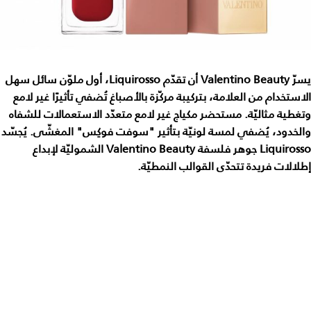
يسرّ Valentino Beauty أن تقدّم Liquirosso، أول ملوّن سائل سهل
الاستخدام من العلامة، بتركيبة مركّزة بالأصباغ تُضفي تأثيرًا غير لامع
وتغطية مثاليّة. مستحضر مكياج غير لامع متعدّد الاستعمالات للشفاه
والخدود، يُضفي لمسة لونيّة بتأثير "سوفت فوكِس" المغشّى. يُجسّد
Liquirosso جوهر فلسفة Valentino Beauty الشموليّة لإبداع
إطلالات فريدة تتحدّى القوالب النمطيّة.