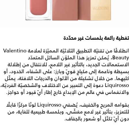
تغطية رائعة بلمسات غير محدّدة
انطلاقًا من تقنيّة التطبيق الثلاثيّة المميّزة لعلامة Valentino
Beauty، يُمكن تعزيز هذا الملوّن السائل المتعدّد
الاستعمالات الجديد، بالتأثير غير اللامع، للانتقال من إطلالة
بسيطة وناعمة إلى مكياج قويّ وبارز: على الشفاه، الخدود، أو
كليهما. من خلال تشكيلة من الألوان والدرجات اللافتة، يمثّل
Liquirosso دعوة إلى التعبير عن الاختلاف والشخصيّة الفرديّة،
والانغماس في عالم من الإبداع خارج إطار أيّ قيود أو حواجز.
بقوامه المريح والخفيف، يُضفي Liquirosso لونًا مركزًا قابلًا
للتعزيز، بتأثير غير لامع مغشّى، وبلمسة طبيعية للغاية، من
دون أيّ تكتّل أو شعور بالجفاف.