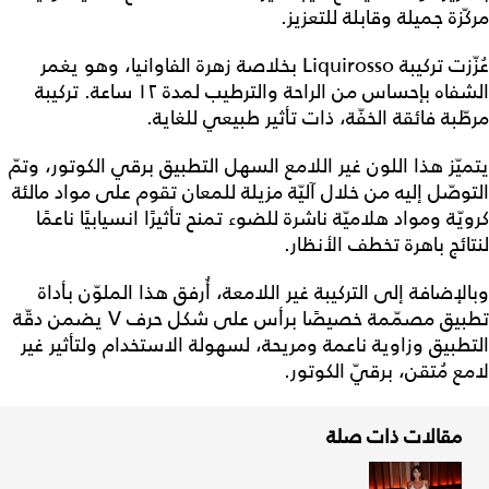
مركّزة جميلة وقابلة للتعزيز.
عُزّزت تركيبة Liquirosso بخلاصة زهرة الفاوانيا، وهو يغمر
الشفاه بإحساس من الراحة والترطيب لمدة ١٢ ساعة. تركيبة
مرطّبة فائقة الخفّة، ذات تأثير طبيعي للغاية.
يتميّز هذا اللون غير اللامع السهل التطبيق برقي الكوتور، وتمّ
التوصّل إليه من خلال آليّة مزيلة للمعان تقوم على مواد مالئة
كرويّة ومواد هلاميّة ناشرة للضوء تمنح تأثيرًا انسيابيًا ناعمًا
لنتائج باهرة تخطف الأنظار.
وبالإضافة إلى التركيبة غير اللامعة، أُرفق هذا الملوّن بأداة
تطبيق مصمّمة خصيصًا برأس على شكل حرف V يضمن دقّة
التطبيق وزاوية ناعمة ومريحة، لسهولة الاستخدام ولتأثير غير
لامع مُتقن، برقيّ الكوتور.
مقالات ذات صلة