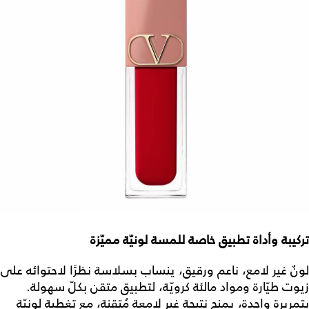
تركيبة وأداة تطبيق خاصة للمسة لونيّة مميّزة
لونٌ غير لامع، ناعم ورقيق، ينساب بسلاسة نظرًا لاحتوائه على
زيوت طيّارة ومواد مالئة كرويّة، لتطبيق متقن بكلّ سهولة.
بتمريرة واحدة، يمنح نتيجة غير لامعة مُتقنة، مع تغطية لونيّة