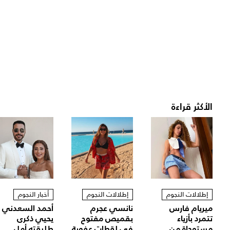
الأكثر قراءة
إطلالات النجوم
إطلالات النجوم
أخبار النجوم
ميريام فارس
نانسي عجرم
أحمد السعدني
تتمرد بأزياء
بقميص مفتوح
يحيي ذكرى
مستوحاة من
في لقطات عفوية
طليقته أمل