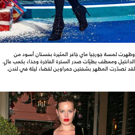
وظهرت لمسة جورجيا ماي جاغر المثيرة بفستان أسود من
الدانتيل ومعطف بطيّات صدر السترة الفاخرة وحذاء بكعب عالٍ.
لقد تصدّرت المظهر بشفتين حمراوين لقضاء ليلة في لندن.