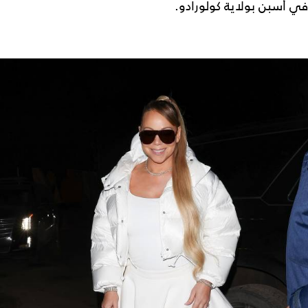
في أسبن بولاية كولورادو.