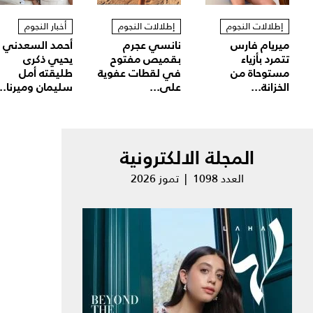
إطلالات النجوم
إطلالات النجوم
أخبار النجوم
ميريام فارس
نانسي عجرم
أحمد السعدني
تتمرد بأزياء
بقميص مفتوح
يحيي ذكرى
مستوحاة من
في لقطات عفوية
طليقته أمل
الخزانة...
على...
سليمان وميرنا...
المجلة الالكترونية
العدد 1098 | تموز 2026