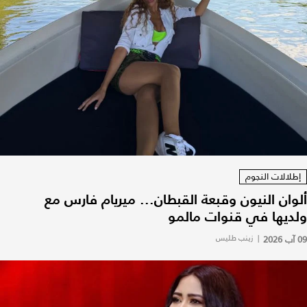
إطلالات النجوم
ألوان النيون وقبعة القبطان... ميريام فارس مع
ولديها في قنوات مالمو
09 آب 2026
|
زينب طليس