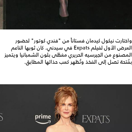
واختارت نيكول كيدمان فستاناً من "فندي كوتور" لحضور
العرض الأول لفيلم Expats في سيدني. كان ثوبها الناعم
المصنوع من الجيرسيه الحريري مغطّى بلون الشمبانيا ويتميز
بفُتحة تصل إلى الفخذ وتُظهر كعب حذائها المطابق.