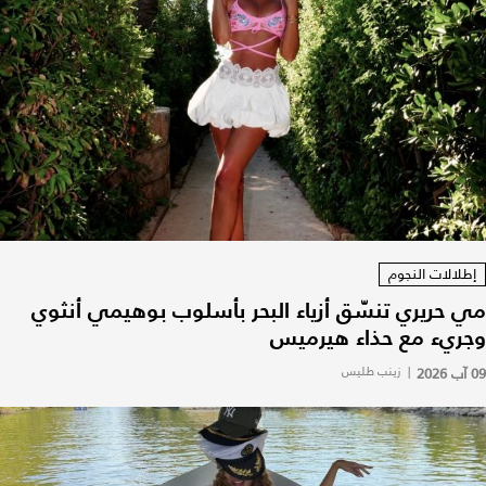
إطلالات النجوم
مي حريري تنسّق أزياء البحر بأسلوب بوهيمي أنثوي
وجريء مع حذاء هيرميس
09 آب 2026
|
زينب طليس