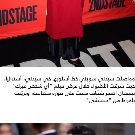
وواصلت سيدني سويني خط أسلوبها في سيدني، أستراليا،
حيث سرقت الأضواء خلال عرض فيلم "أي شخص غيرك"
بفستان أصفر شفّاف ملتفّ على تنورة متطابقة، وتزيّنت
بأقراط من "جيفنشي".