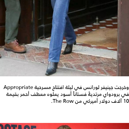
وخرجت جينيفر لورانس في ليلة افتتاح مسرحية Appropriate
في برودواي مرتديةً فستاناً أسود يعلوه معطف أحمر بقيمة
10 آلاف دولار أميركي من The Row.