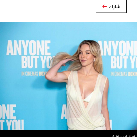
شارك
سيدني سويني